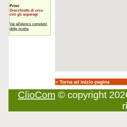
Primi
Orecchiette di orzo
con gli asparagi
Vai all'elenco completo
delle ricette
»
Torna ad inizio pagina
ClioCom
© copyright 2026 -
r