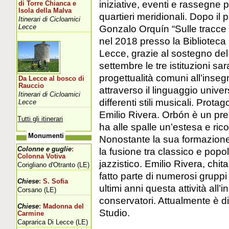
iniziative, eventi e rassegne 
di Torre Chianca e
Isola della Malva
quartieri meridionali. Dopo il 
Itinerari di Cicloamici
Lecce
Gonzalo Orquín “Sulle tracce de
nel 2018 presso la Biblioteca 
Lecce, grazie al sostegno del 
settembre le tre istituzioni s
progettualità comuni all’inse
Da Lecce al bosco di
Rauccio
attraverso il linguaggio univer
Itinerari di Cicloamici
differenti stili musicali. Pro
Lecce
Emilio Rivera. Orbón è un prest
Tutti gli itinerari
ha alle spalle un’estesa e ric
Monumenti
Nonostante la sua formazione 
Colonne e guglie
:
la fusione tra classico e popo
Colonna Votiva
jazzistico. Emilio Rivera, chit
Corigliano d'Otranto (LE)
fatto parte di numerosi gruppi 
Chiese
: S. Sofia
ultimi anni questa attività al
Corsano (LE)
conservatori. Attualmente è di
Chiese
: Madonna del
Studio.
Carmine
Caprarica Di Lecce (LE)