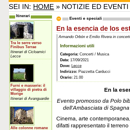
SEI IN:
HOME
» NOTIZIE ED EVENTI
Itinerari
Eventi e speciali
En la esencia de los est
Armando Orbón e Emilio Rivera in concert
Tra le serre verso
Informazioni utili
Finibus Terrae
Itinerari di Cicloamici
Categoria:
Concerti / Musica
Lecce
Data:
17/09/2021
Dove:
Lecce
Indirizzo:
Piazzetta Carducci
Orario:
21.00
Furni e masserie: il
En la ese
villaggio di pietra di
Morige
Itinerari di Avanguardie
Evento promosso da Polo bibl
dell’Ambasciata di Spagna
Cinema, arte contemporanea, 
difatti rappresentato il terren
Alle colonne romane