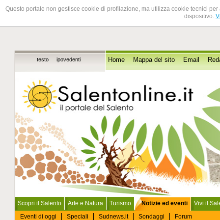
Questo portale non gestisce cookie di profilazione, ma utilizza cookie tecnici per 
dispositivo.
V
testo
ipovedenti
Home
Mappa del sito
Email
Red
Scopri il Salento
Arte e Natura
Turismo
Notizie ed eventi
Vivi il Sa
Eventi di oggi
Speciali
Sudnews.it
Sondaggi
Forum