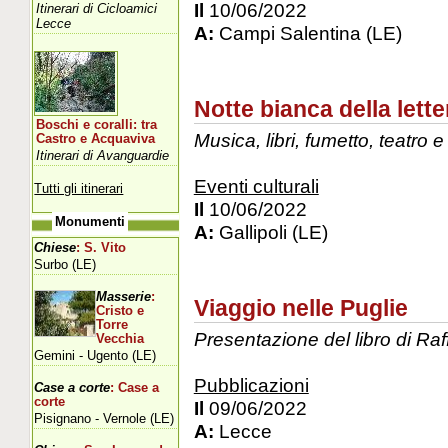
Il
10/06/2022
Itinerari di Cicloamici
Lecce
A:
Campi Salentina (LE)
Notte bianca della lette
Boschi e coralli: tra
Musica, libri, fumetto, teatro 
Castro e Acquaviva
Itinerari di Avanguardie
Eventi culturali
Tutti gli itinerari
Il
10/06/2022
Monumenti
A:
Gallipoli (LE)
Chiese
: S. Vito
Surbo (LE)
Masserie
:
Viaggio nelle Puglie
Cristo e
Torre
Presentazione del libro di Ra
Vecchia
Gemini - Ugento (LE)
Pubblicazioni
Case a corte
: Case a
corte
Il
09/06/2022
Pisignano - Vernole (LE)
A:
Lecce