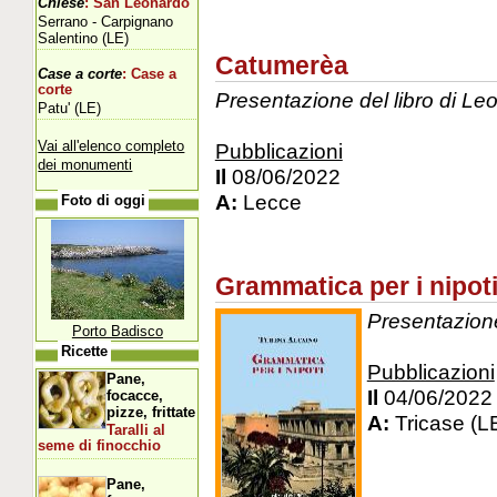
Chiese
: San Leonardo
Serrano - Carpignano
Salentino (LE)
Catumerèa
Case a corte
: Case a
corte
Presentazione del libro di Leo
Patu' (LE)
Vai all'elenco completo
Pubblicazioni
dei monumenti
Il
08/06/2022
A:
Lecce
Foto di oggi
Grammatica per i nipot
Presentazione
Porto Badisco
Ricette
Pubblicazioni
Pane,
Il
04/06/2022
focacce,
pizze, frittate
A:
Tricase (L
Taralli al
seme di finocchio
Pane,