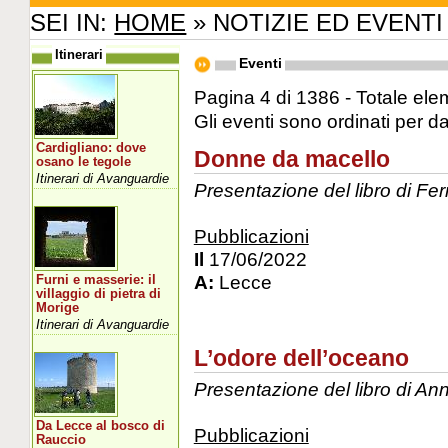
SEI IN:
HOME
» NOTIZIE ED EVENTI
Itinerari
Eventi
Pagina 4 di 1386 - Totale ele
Gli eventi sono ordinati per d
Cardigliano: dove
Donne da macello
osano le tegole
Itinerari di Avanguardie
Presentazione del libro di F
Pubblicazioni
Il
17/06/2022
A:
Lecce
Furni e masserie: il
villaggio di pietra di
Morige
Itinerari di Avanguardie
L’odore dell’oceano
Presentazione del libro di Ann
Da Lecce al bosco di
Pubblicazioni
Rauccio