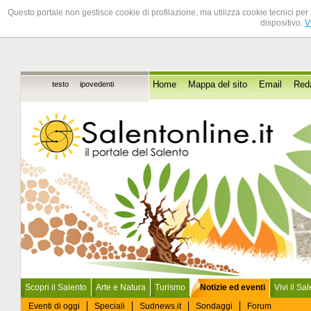
Questo portale non gestisce cookie di profilazione, ma utilizza cookie tecnici per 
dispositivo.
V
testo
ipovedenti
Home
Mappa del sito
Email
Red
Scopri il Salento
Arte e Natura
Turismo
Notizie ed eventi
Vivi il Sa
Eventi di oggi
Speciali
Sudnews.it
Sondaggi
Forum