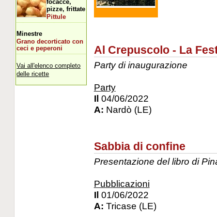
focacce,
pizze, frittate
Pittule
Minestre
Grano decorticato con
Al Crepuscolo - La Fes
ceci e peperoni
Party di inaugurazione
Vai all'elenco completo
delle ricette
Party
Il
04/06/2022
A:
Nardò (LE)
Sabbia di confine
Presentazione del libro di Pi
Pubblicazioni
Il
01/06/2022
A:
Tricase (LE)