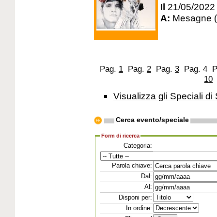
Il
21/05/2022
A:
Mesagne 
Pag.
1
Pag.
2
Pag.
3
Pag. 4
P
10
Visualizza gli Speciali di 
Cerca evento/speciale
Form di ricerca
Categoria:
Parola chiave:
Dal:
Al:
Disponi per:
In ordine: