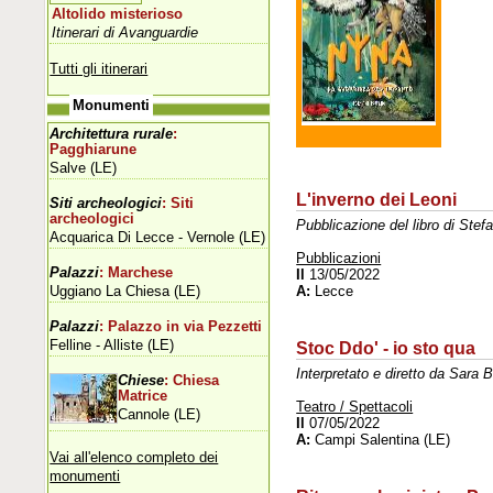
Altolido misterioso
Itinerari di Avanguardie
Tutti gli itinerari
Monumenti
Architettura rurale
:
Pagghiarune
Salve (LE)
L'inverno dei Leoni
Siti archeologici
: Siti
archeologici
Pubblicazione del libro di Stef
Acquarica Di Lecce - Vernole (LE)
Pubblicazioni
Palazzi
: Marchese
Il
13/05/2022
Uggiano La Chiesa (LE)
A:
Lecce
Palazzi
: Palazzo in via Pezzetti
Felline - Alliste (LE)
Stoc Ddo' - io sto qua
Interpretato e diretto da Sara 
Chiese
: Chiesa
Matrice
Teatro / Spettacoli
Cannole (LE)
Il
07/05/2022
A:
Campi Salentina (LE)
Vai all'elenco completo dei
monumenti