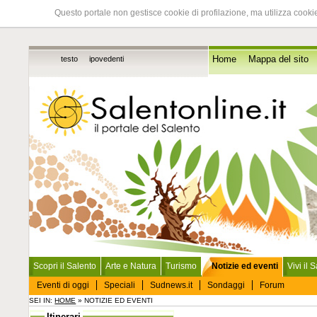
Questo portale non gestisce cookie di profilazione, ma utilizza cookie
testo
ipovedenti
Home
Mappa del sito
Scopri il Salento
Arte e Natura
Turismo
Notizie ed eventi
Vivi il 
Eventi di oggi
Speciali
Sudnews.it
Sondaggi
Forum
SEI IN:
HOME
» NOTIZIE ED EVENTI
Itinerari