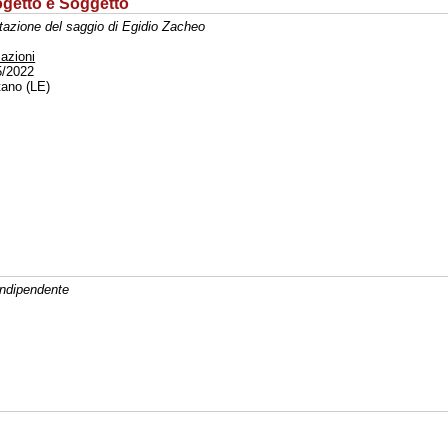
rogetto e Soggetto
tazione del saggio di Egidio Zacheo
azioni
5/2022
ano (LE)
 indipendente