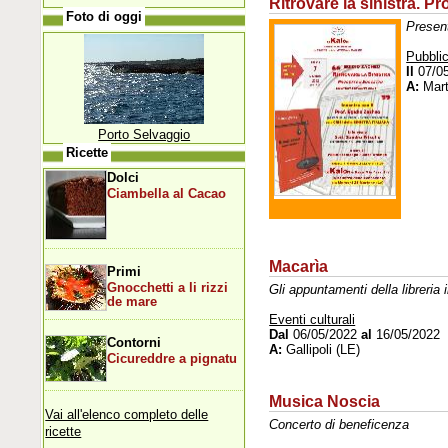
Ritrovare la sinistra. P
Foto di oggi
Presen
Pubblic
Il
07/0
A:
Mart
Porto Selvaggio
Ricette
Dolci
Ciambella al Cacao
Macarìa
Primi
Gnocchetti a li rizzi
Gli appuntamenti della libreria
de mare
Eventi culturali
Dal
06/05/2022
al
16/05/2022
Contorni
A:
Gallipoli (LE)
Cicureddre a pignatu
Musica Noscia
Vai all'elenco completo delle
Concerto di beneficenza
ricette