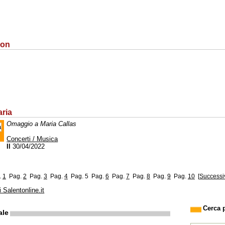
ion
aria
Omaggio a Maria Callas
Concerti / Musica
Il
30/04/2022
.
1
Pag.
2
Pag.
3
Pag.
4
Pag. 5
Pag.
6
Pag.
7
Pag.
8
Pag.
9
Pag.
10
[
Successi
i Salentonline.it
Cerca 
ale