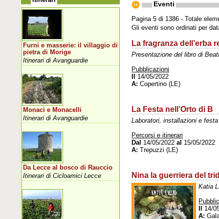
Eventi
Pagina 5 di 1386 - Totale elem
Gli eventi sono ordinati per da
La fragranza dell’erba r
Furni e masserie: il villaggio di
pietra di Morige
Presentazione del libro di Bea
Itinerari di Avanguardie
Pubblicazioni
Il
14/05/2022
A:
Copertino (LE)
La Festa nell’Orto di B
Monaci e Monacelli
Itinerari di Avanguardie
Laboratori, installazioni e festa
Percorsi e itinerari
Dal
14/05/2022
al
15/05/2022
A:
Trepuzzi (LE)
Da Lecce al bosco di Rauccio
Nina la guerriera del tri
Itinerari di Cicloamici Lecce
Katia L
Pubblic
Il
14/0
A:
Gala