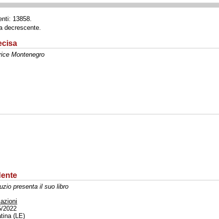
enti: 13858.
ta decrescente.
ecisa
trice Montenegro
dente
uzio presenta il suo libro
azioni
5/2022
tina (LE)