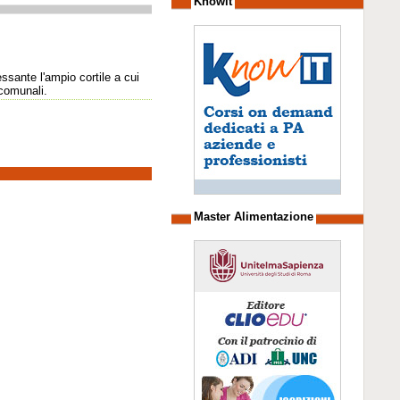
Knowit
ssante l'ampio cortile a cui
 comunali.
Master Alimentazione