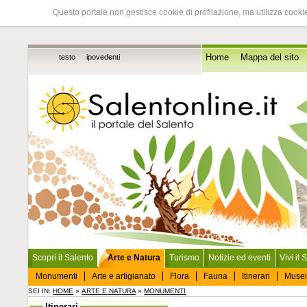
Questo portale non gestisce cookie di profilazione, ma utilizza cookie
testo
ipovedenti
Home
Mappa del sito
Scopri il Salento
Arte e Natura
Turismo
Notizie ed eventi
Vivi il 
Monumenti
Arte e artigianato
Flora
Fauna
Itinerari
Musei
SEI IN:
HOME
»
ARTE E NATURA
»
MONUMENTI
Itinerari