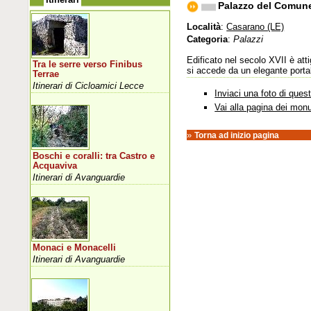
Palazzo del Comun
Località
:
Casarano (LE)
Categoria
:
Palazzi
Edificato nel secolo XVII è att
Tra le serre verso Finibus
si accede da un elegante portal
Terrae
Itinerari di Cicloamici Lecce
Inviaci una foto di que
Vai alla pagina dei mon
»
Torna ad inizio pagina
Boschi e coralli: tra Castro e
Acquaviva
Itinerari di Avanguardie
Monaci e Monacelli
Itinerari di Avanguardie