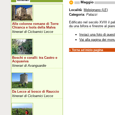
Maggio
Località
:
Melpignano (LE)
Categoria
:
Palazzi
Edificato nel secolo XVIII il p
Alle colonne romane di Torre
da una bifora e finestre al pia
Chianca e Isola della Malva
Itinerari di Cicloamici Lecce
Inviaci una foto di que
Vai alla pagina dei mon
»
Torna ad inizio pagina
Boschi e coralli: tra Castro e
Acquaviva
Itinerari di Avanguardie
Da Lecce al bosco di Rauccio
Itinerari di Cicloamici Lecce