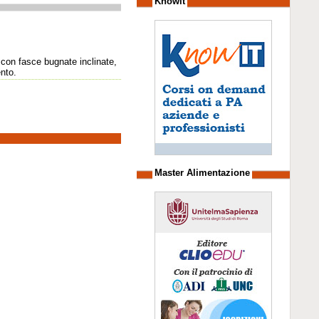
Knowit
 con fasce bugnate inclinate,
ento.
Master Alimentazione