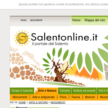
Questo portale non gestisce cookie di profilazione, ma utilizza cookie
testo
ipovedenti
Home
Mappa del sito
Scopri il Salento
Arte e Natura
Turismo
Notizie ed eventi
Vivi il 
Monumenti
Arte e artigianato
Flora
Fauna
Itinerari
Musei
SEI IN:
HOME
»
ARTE E NATURA
»
MONUMENTI
Itinerari