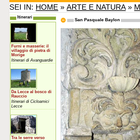
SEI IN:
HOME
»
ARTE E NATURA
»
M
Itinerari
San Pasquale Baylon
Furni e masserie: il
villaggio di pietra di
Morige
Itinerari di Avanguardie
Da Lecce al bosco di
Rauccio
Itinerari di Cicloamici
Lecce
Tra le serre verso