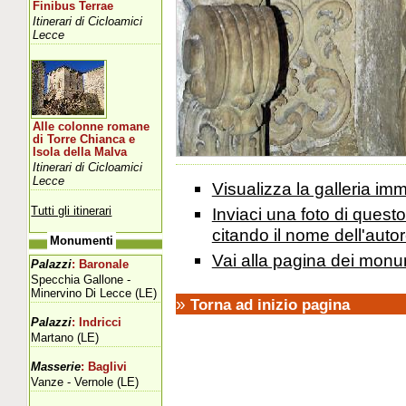
Finibus Terrae
Itinerari di Cicloamici
Lecce
Alle colonne romane
di Torre Chianca e
Isola della Malva
Itinerari di Cicloamici
Lecce
Visualizza la galleria i
Tutti gli itinerari
Inviaci una foto di ques
citando il nome dell'autor
Monumenti
Vai alla pagina dei monu
Palazzi
: Baronale
Specchia Gallone -
Minervino Di Lecce (LE)
»
Torna ad inizio pagina
Palazzi
: Indricci
Martano (LE)
Masserie
: Baglivi
Vanze - Vernole (LE)