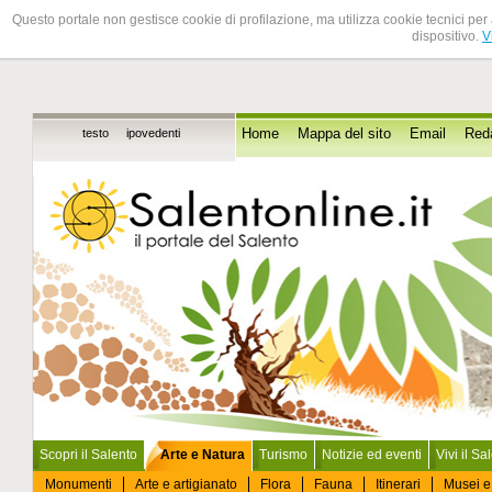
Questo portale non gestisce cookie di profilazione, ma utilizza cookie tecnici per 
dispositivo.
V
testo
ipovedenti
Home
Mappa del sito
Email
Red
Scopri il Salento
Arte e Natura
Turismo
Notizie ed eventi
Vivi il Sa
Monumenti
Arte e artigianato
Flora
Fauna
Itinerari
Musei e