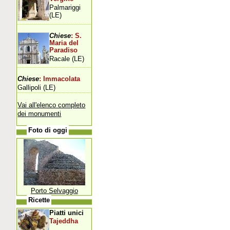
Palmariggi
(LE)
Chiese
: S.
Maria del
Paradiso
Racale (LE)
Chiese
: Immacolata
Gallipoli (LE)
Vai all'elenco completo
dei monumenti
Foto di oggi
Porto Selvaggio
Ricette
Piatti unici
Tajeddha