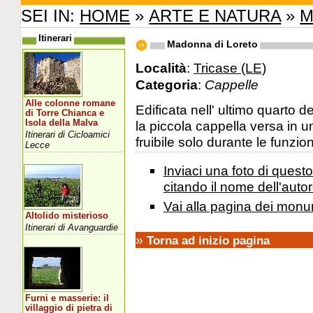
SEI IN:
HOME
»
ARTE E NATURA
»
M
Itinerari
Madonna di Loreto
Località
:
Tricase (LE)
Categoria
:
Cappelle
Alle colonne romane
Edificata nell' ultimo quarto de
di Torre Chianca e
Isola della Malva
la piccola cappella versa in u
Itinerari di Cicloamici
fruibile solo durante le funzio
Lecce
Inviaci una foto di ques
citando il nome dell'autor
Vai alla pagina dei monu
Altolido misterioso
Itinerari di Avanguardie
»
Torna ad inizio pagina
Furni e masserie: il
villaggio di pietra di