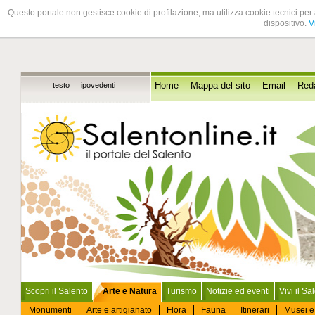
Questo portale non gestisce cookie di profilazione, ma utilizza cookie tecnici per 
dispositivo.
V
testo
ipovedenti
Home
Mappa del sito
Email
Red
Scopri il Salento
Arte e Natura
Turismo
Notizie ed eventi
Vivi il Sa
Monumenti
Arte e artigianato
Flora
Fauna
Itinerari
Musei e