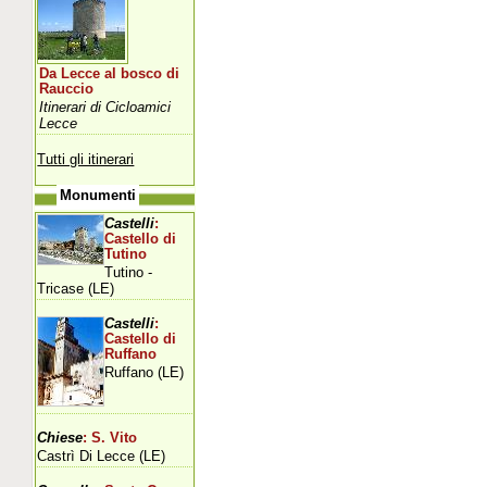
Da Lecce al bosco di
Rauccio
Itinerari di Cicloamici
Lecce
Tutti gli itinerari
Monumenti
Castelli
:
Castello di
Tutino
Tutino -
Tricase (LE)
Castelli
:
Castello di
Ruffano
Ruffano (LE)
Chiese
: S. Vito
Castrì Di Lecce (LE)