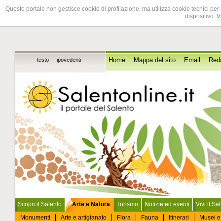
Questo portale non gestisce cookie di profilazione, ma utilizza cookie tecnici per 
dispositivo.
V
testo
ipovedenti
Home
Mappa del sito
Email
Red
Scopri il Salento
Arte e Natura
Turismo
Notizie ed eventi
Vivi il Sa
Monumenti
Arte e artigianato
Flora
Fauna
Itinerari
Musei e