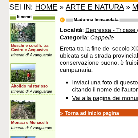
SEI IN:
HOME
»
ARTE E NATURA
»
M
Itinerari
Madonna Immacolata
Località
:
Depressa - Tricase 
Categoria
:
Cappelle
Boschi e coralli: tra
Eretta tra la fine del secolo X
Castro e Acquaviva
ubicata sulla strada provincia
Itinerari di Avanguardie
conservazione buono, è fruibil
campanaria.
Inviaci una foto di ques
Altolido misterioso
citando il nome dell'autor
Itinerari di Avanguardie
Vai alla pagina dei monu
»
Torna ad inizio pagina
Monaci e Monacelli
Itinerari di Avanguardie