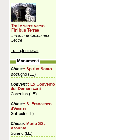
Tra le serre verso
Finibus Terrae
Itinerari di Cicloamici
Lecce
Tutti gli itinerari
Monumenti
Chiese
: Spirito Santo
Botrugno (LE)
Conventi
: Ex Convento
dei Domenicani
Copertino (LE)
Chiese
: S. Francesco
d'Assisi
Gallipoli (LE)
Chiese
: Maria SS.
Assunta
Surano (LE)