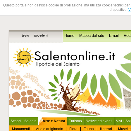
Questo portale non gestisce cookie di profilazione, ma utilizza cookie tecnici per 
dispositivo.
V
testo
ipovedenti
Home
Mappa del sito
Email
Red
Scopri il Salento
Arte e Natura
Turismo
Notizie ed eventi
Vivi il Sa
Monumenti
Arte e artigianato
Flora
Fauna
Itinerari
Musei e