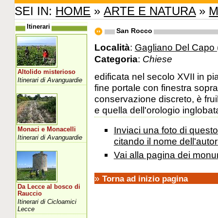
SEI IN:
HOME
»
ARTE E NATURA
»
M
Itinerari
San Rocco
Località
:
Gagliano Del Capo 
Categoria
:
Chiese
Altolido misterioso
edificata nel secolo XVII in 
Itinerari di Avanguardie
fine portale con finestra sopra
conservazione discreto, è frui
e quella dell'orologio inglobat
Inviaci una foto di ques
Monaci e Monacelli
Itinerari di Avanguardie
citando il nome dell'autor
Vai alla pagina dei monu
»
Torna ad inizio pagina
Da Lecce al bosco di
Rauccio
Itinerari di Cicloamici
Lecce