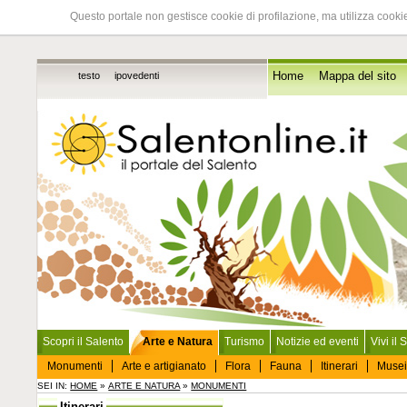
Questo portale non gestisce cookie di profilazione, ma utilizza cookie
testo
ipovedenti
Home
Mappa del sito
Scopri il Salento
Arte e Natura
Turismo
Notizie ed eventi
Vivi il 
Monumenti
Arte e artigianato
Flora
Fauna
Itinerari
Musei
SEI IN:
HOME
»
ARTE E NATURA
»
MONUMENTI
Itinerari