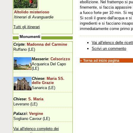
ebollizione. Nel frattempo si pul
finemente, si faccia appassire 
Altolido misterioso
a fuoco forte per 10 min. Si reg
Itinerari di Avanguardie
Si scoli il grano dall'acqua e 
ingredienti e si facciano insapo
Tutti gli itinerari
immediatamente come primo pi
Monumenti
Vai all'elenco delle ricet
Cripte
: Madonna del Carmine
Scrivi un commento
Ruffano (LE)
Masserie
: Celsorizzo
»
Torna ad inizio pagina
Acquarica Del Capo
(LE)
Chiese
: Maria SS.
delle Grazie
Sanarica (LE)
Chiese
: S. Maria
Leverano (LE)
Palazzi
: Vergine
Sogliano Cavour (LE)
Vai all'elenco completo dei