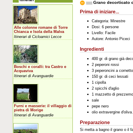
Grano decorticato 
Prima di iniziare...
Categoria: Minestre
Dosi: 6 persone
Alle colonne romane di Torre
Chianca e Isola della Malva
Livello: Facile
Itinerari di Cicloamici Lecce
Autore: Antonio Piceci
Ingredienti
400 gr. di grano già dec
2 peperoni rossi
Boschi e coralli: tra Castro e
3 peperoncini a cornetto
Acquaviva
Itinerari di Avanguardie
150 gr. di ceci lessati
1 cipolla
2 spicchi d'aglio
1 mazzetto di prezzemo
sale
Furni e masserie: il villaggio di
pepe nero
pietra di Morige
olio extravergine d'oliva
Itinerari di Avanguardie
Preparazione
Si metta a bagno il grano o il 