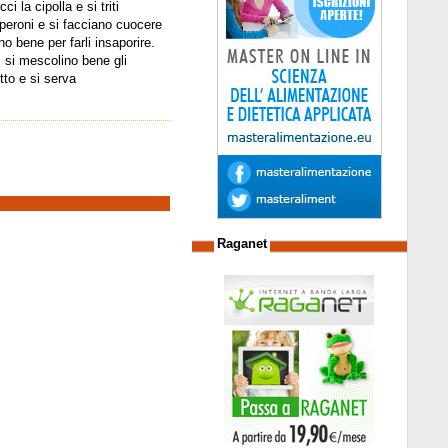
i la cipolla e si triti
eperoni e si facciano cuocere
no bene per farli insaporire.
, si mescolino bene gli
tto e si serva
Raganet