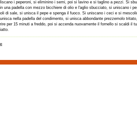
iscano i peperoni, si eliminino i semi, poi si lavino e si taglino a pezzi. Si sbucc
in una padella con mezzo bicchiere di olio e l'aglio sbucciato, si uniscano i p
oli di sale, si unisca il pepe e spenga il fuoco. Si uniscano i ceci e si mescoli
si unisca nella padella del condimento, si unisca abbondante prezzemolo tritato
rire per 15 minuti a freddo, poi si accenda nuovamente il fornello si scaldi il tu
atto.
te