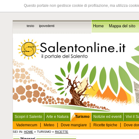
Questo portale non gestisce cookie di profilazione, ma utilizza cookie
testo
ipovedenti
Home
Mappa del sito
Scopri il Salento
Arte e Natura
Turismo
Notizie ed eventi
Vivi il 
Vademecum
Meteo
Dove mangiare
Ricette tipiche
Dove do
SEI IN:
HOME
» TURISMO »
RICETTE
Itinerari