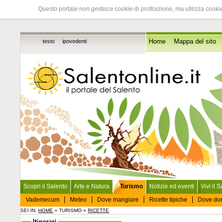
Questo portale non gestisce cookie di profilazione, ma utilizza cookie
testo
ipovedenti
Home
Mappa del sito
Scopri il Salento
Arte e Natura
Turismo
Notizie ed eventi
Vivi il 
Vademecum
Meteo
Dove mangiare
Ricette tipiche
Dove do
SEI IN:
HOME
» TURISMO »
RICETTE
Itinerari