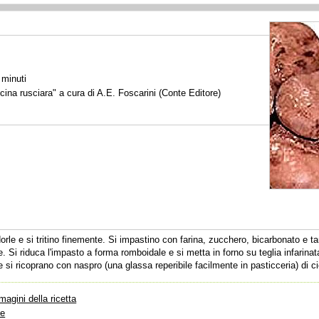
 minuti
cina rusciara" a cura di A.E. Foscarini (Conte Editore)
orle e si tritino finemente. Si impastino con farina, zucchero, bicarbonato e 
. Si riduca l'impasto a forma romboidale e si metta in forno su teglia infarinat
e si ricoprano con naspro (una glassa reperibile facilmente in pasticceria) di c
magini della ricetta
te