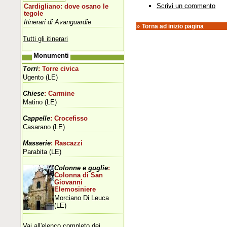
Scrivi un commento
Cardigliano: dove osano le
tegole
Itinerari di Avanguardie
»
Torna ad inizio pagina
Tutti gli itinerari
Monumenti
Torri
: Torre civica
Ugento (LE)
Chiese
: Carmine
Matino (LE)
Cappelle
: Crocefisso
Casarano (LE)
Masserie
: Rascazzi
Parabita (LE)
Colonne e guglie
:
Colonna di San
Giovanni
Elemosiniere
Morciano Di Leuca
(LE)
Vai all'elenco completo dei