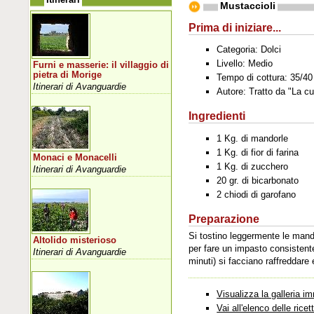
Mustaccioli
Prima di iniziare...
Categoria: Dolci
Livello: Medio
Furni e masserie: il villaggio di
pietra di Morige
Tempo di cottura: 35/40
Itinerari di Avanguardie
Autore: Tratto da "La cu
Ingredienti
1 Kg. di mandorle
1 Kg. di fior di farina
Monaci e Monacelli
1 Kg. di zucchero
Itinerari di Avanguardie
20 gr. di bicarbonato
2 chiodi di garofano
Preparazione
Si tostino leggermente le mand
Altolido misterioso
per fare un impasto consistente
Itinerari di Avanguardie
minuti) si facciano raffreddare 
Visualizza la galleria im
Vai all'elenco delle ricet