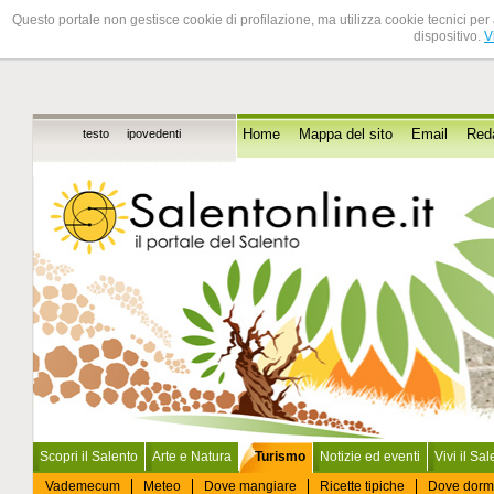
Questo portale non gestisce cookie di profilazione, ma utilizza cookie tecnici per 
dispositivo.
V
testo
ipovedenti
Home
Mappa del sito
Email
Red
Scopri il Salento
Arte e Natura
Turismo
Notizie ed eventi
Vivi il Sa
Vademecum
Meteo
Dove mangiare
Ricette tipiche
Dove dorm