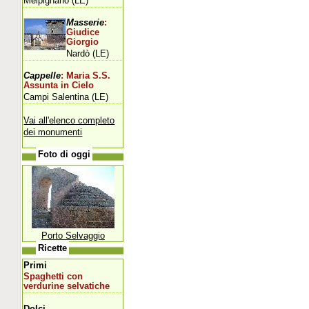
Melpignano (LE)
Masserie
:
Giudice
Giorgio
Nardò (LE)
Cappelle
: Maria S.S.
Assunta in Cielo
Campi Salentina (LE)
Vai all'elenco completo
dei monumenti
Foto di oggi
Porto Selvaggio
Ricette
Primi
Spaghetti con
verdurine selvatiche
Dolci