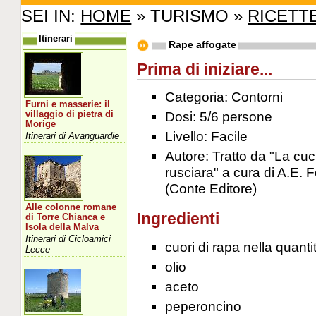
SEI IN:
HOME
» TURISMO »
RICETT
Itinerari
Rape affogate
Prima di iniziare...
Categoria: Contorni
Furni e masserie: il
Dosi: 5/6 persone
villaggio di pietra di
Morige
Livello: Facile
Itinerari di Avanguardie
Autore: Tratto da "La cuc
rusciara" a cura di A.E. F
(Conte Editore)
Alle colonne romane
Ingredienti
di Torre Chianca e
Isola della Malva
Itinerari di Cicloamici
cuori di rapa nella quant
Lecce
olio
aceto
peperoncino