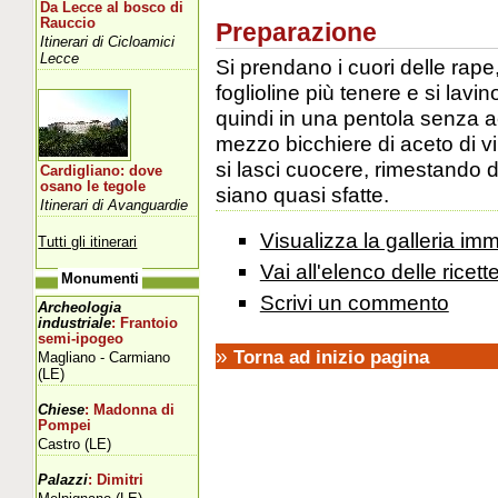
Da Lecce al bosco di
Rauccio
Preparazione
Itinerari di Cicloamici
Lecce
Si prendano i cuori delle rape
foglioline più tenere e si lav
quindi in una pentola senza 
mezzo bicchiere di aceto di v
si lasci cuocere, rimestando d
Cardigliano: dove
osano le tegole
siano quasi sfatte.
Itinerari di Avanguardie
Visualizza la galleria imm
Tutti gli itinerari
Vai all'elenco delle ricett
Monumenti
Scrivi un commento
Archeologia
industriale
: Frantoio
semi-ipogeo
»
Torna ad inizio pagina
Magliano - Carmiano
(LE)
Chiese
: Madonna di
Pompei
Castro (LE)
Palazzi
: Dimitri