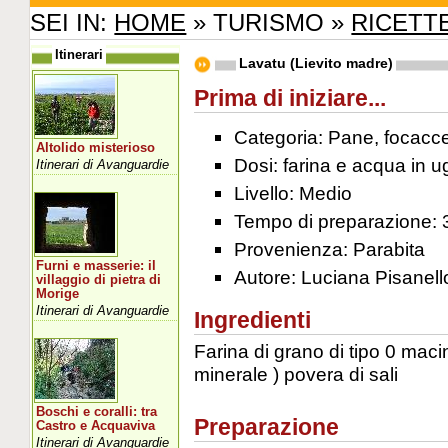
SEI IN:
HOME
» TURISMO »
RICETT
Itinerari
Lavatu (Lievito madre)
Prima di iniziare...
Categoria: Pane, focacce, 
Altolido misterioso
Dosi: farina e acqua in u
Itinerari di Avanguardie
Livello: Medio
Tempo di preparazione: 
Provenienza: Parabita
Furni e masserie: il
Autore: Luciana Pisanell
villaggio di pietra di
Morige
Itinerari di Avanguardie
Ingredienti
Farina di grano di tipo 0 macin
minerale ) povera di sali
Boschi e coralli: tra
Preparazione
Castro e Acquaviva
Itinerari di Avanguardie