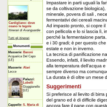
Impastare in parti uguali la fa
se da coltivazione biologica),
minerale, povera di sali , nec
fermentativi dei cereali macina
Cardigliano: dove
Ad impasto pronto, si copre il
osano le tegole
Itinerari di Avanguardie
con pellicola e lo si lascia lì,
perché la fermentaione parta. 
Tutti gli itinerari
e i 30 gradi; è per questo ch
Monumenti
estate e non in inverno.
Masserie
: Baroni
La tecnica di panificazione n
Acquarica Del Capo
Essendo, infatti, il lievito madr
(LE)
alla temperatura dell’acqua e p
Masserie
: Alari
sempre diverso ma comunque
Lecce
La durata è di oltre un mese di
Palazzi
:
Lubelli
Suggerimenti
Giuggianello
(LE)
Si preferisce al lievito di birr
del grano ed è di difficile dig
ancora fare il pane con quest
Cappelle
: S. Maria di