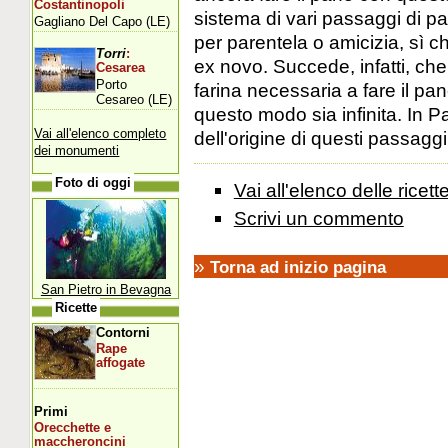
Costantinopoli
sistema di vari passaggi di pag
Gagliano Del Capo (LE)
per parentela o amicizia, sì ch
Torri
:
ex novo. Succede, infatti, ch
Cesarea
Porto
farina necessaria a fare il pane,
Cesareo (LE)
questo modo sia infinita. In Pa
Vai all'elenco completo
dell'origine di questi passaggi
dei monumenti
Foto di oggi
Vai all'elenco delle ricett
Scrivi un commento
»
Torna ad inizio pagina
San Pietro in Bevagna
Ricette
Contorni
Rape
affogate
Primi
Orecchette e
maccheroncini