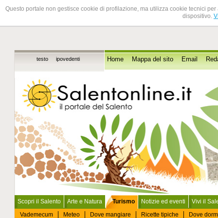
Questo portale non gestisce cookie di profilazione, ma utilizza cookie tecnici per 
dispositivo.
V
testo
ipovedenti
Home
Mappa del sito
Email
Red
Scopri il Salento
Arte e Natura
Turismo
Notizie ed eventi
Vivi il Sa
Vademecum
Meteo
Dove mangiare
Ricette tipiche
Dove dorm