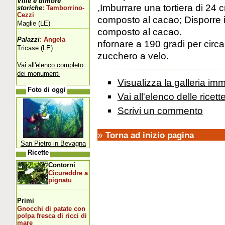
Ville e dimore
,Imburrare una tortiera di 24 
storiche
: Tamborrino-
Cezzi
composto al cacao; Disporre il
Maglie (LE)
composto al cacao.
Palazzi
: Angela
nfornare a 190 gradi per circa
Tricase (LE)
zucchero a velo.
Vai all'elenco completo
dei monumenti
Visualizza la galleria imm
Foto di oggi
Vai all'elenco delle ricett
Scrivi un commento
»
Torna ad inizio pagina
San Pietro in Bevagna
Ricette
Contorni
Cicureddre a
pignatu
Primi
Gnocchi di patate con
polpa fresca di ricci di
mare