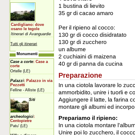
1 bustina di lievito
35 gr di cacao amaro
Cardigliano: dove
Per il ripieno al cocco:
osano le tegole
130 gr di cocco disidratato
Itinerari di Avanguardie
130 gr di zucchero
Tutti gli itinerari
un albume
Monumenti
2 cuchiaini di maizena
Case a corte
: Case a
40 gr di panna da cucina
corte
Ortelle (LE)
Preparazione
Palazzi
: Palazzo in via
In una ciotola lavorare lo zuc
Pezzetti
Felline - Alliste (LE)
ammorbidito, unire i tuorli e c
Aggiungere il latte, la farina c
Siti
montare gli albumi ed incorpo
archeologici
:
Prepariamo il ripieno:
Centopietre
In una ciotola montare l'albu
Patu' (LE)
Unire poi lo zucchero, il cocc