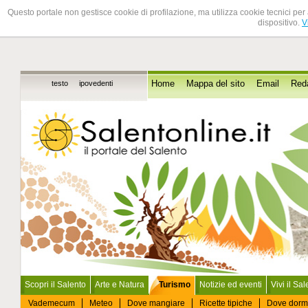
Questo portale non gestisce cookie di profilazione, ma utilizza cookie tecnici per 
dispositivo.
V
testo
ipovedenti
Home
Mappa del sito
Email
Red
Scopri il Salento
Arte e Natura
Turismo
Notizie ed eventi
Vivi il Sa
Vademecum
Meteo
Dove mangiare
Ricette tipiche
Dove dorm