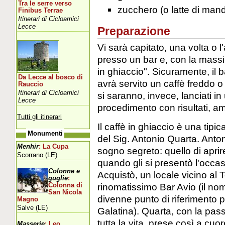
Tra le serre verso
zucchero (o latte di mand
Finibus Terrae
Itinerari di Cicloamici
Lecce
Preparazione
Vi sarà capitato, una volta o l'
presso un bar e, con la massi
in ghiaccio". Sicuramente, il 
Da Lecce al bosco di
avrà servito un caffè freddo o 
Rauccio
Itinerari di Cicloamici
si saranno, invece, lanciati i
Lecce
procedimento con risultati, am
Tutti gli itinerari
Il caffè in ghiaccio è una tipi
Monumenti
del Sig. Antonio Quarta. Anton
Menhir
: La Cupa
sogno segreto: quello di aprir
Scorrano (LE)
quando gli si presentò l'occas
Colonne e
Acquistò, un locale vicino al 
guglie
:
rinomatissimo Bar Avio (il nom
Colonna di
San Nicola
divenne punto di riferimento pe
Magno
Salve (LE)
Galatina). Quarta, con la pas
tutta la vita, prese così a cuo
Masserie
: Leo