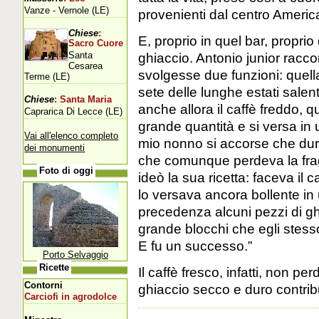
Vanze - Vernole (LE)
provenienti dal centro America
Chiese
:
E, proprio in quel bar, proprio
Sacro Cuore
Santa
ghiaccio. Antonio junior rac
Cesarea
svolgesse due funzioni: quella 
Terme (LE)
sete delle lunghe estati salent
Chiese
: Santa Maria
anche allora il caffè freddo, qu
Caprarica Di Lecce (LE)
grande quantità e si versa in 
Vai all'elenco completo
mio nonno si accorse che duran
dei monumenti
che comunque perdeva la fragr
Foto di oggi
ideò la sua ricetta: faceva il
lo versava ancora bollente i
precedenza alcuni pezzi di ghi
grande blocchi che egli stess
E fu un successo.”
Porto Selvaggio
Ricette
Il caffè fresco, infatti, non pe
Contorni
ghiaccio secco e duro contri
Carciofi in agrodolce