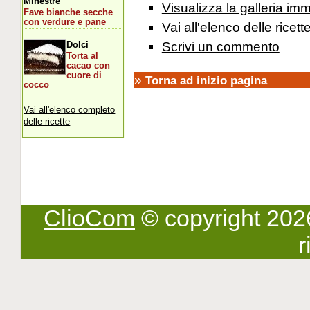
Minestre
Visualizza la galleria imm
Fave bianche secche
con verdure e pane
Vai all'elenco delle ricett
Scrivi un commento
Dolci
Torta al
cacao con
cuore di
»
Torna ad inizio pagina
cocco
Vai all'elenco completo
delle ricette
ClioCom
© copyright 2026 -
r