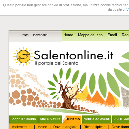
Questo portale non gestisce cookie di profilazione, ma utilizza cookie tecnici per 
dispositivo.
V
testo
ipovedenti
Home
Mappa del sito
Email
Red
Scopri il Salento
Arte e Natura
Turismo
Notizie ed eventi
Vivi il Sa
Vademecum
Meteo
Dove mangiare
Ricette tipiche
Dove dorm