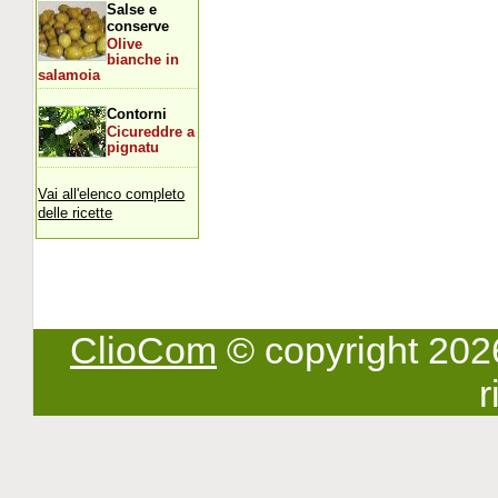
Salse e
conserve
Olive
bianche in
salamoia
Contorni
Cicureddre a
pignatu
Vai all'elenco completo
delle ricette
ClioCom
© copyright 2026 -
r