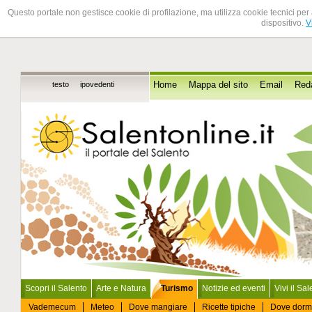
Questo portale non gestisce cookie di profilazione, ma utilizza cookie tecnici per 
dispositivo.
V
testo
ipovedenti
Home
Mappa del sito
Email
Red
Scopri il Salento
Arte e Natura
Turismo
Notizie ed eventi
Vivi il Sa
Vademecum
Meteo
Dove mangiare
Ricette tipiche
Dove dorm