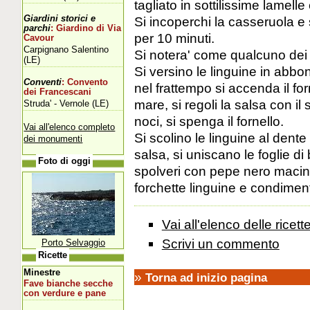
tagliato in sottilissime lamelle e
Giardini storici e
Si incoperchi la casseruola e si
parchi
: Giardino di Via
per 10 minuti.
Cavour
Carpignano Salentino
Si notera' come qualcuno dei 
(LE)
Si versino le linguine in abb
Conventi
: Convento
nel frattempo si accenda il forn
dei Francescani
mare, si regoli la salsa con i
Struda' - Vernole (LE)
noci, si spenga il fornello.
Vai all'elenco completo
Si scolino le linguine al dente
dei monumenti
salsa, si uniscano le foglie di 
Foto di oggi
spolveri con pepe nero macin
forchette linguine e condiment
Vai all'elenco delle ricett
Scrivi un commento
Porto Selvaggio
Ricette
Minestre
»
Torna ad inizio pagina
Fave bianche secche
con verdure e pane