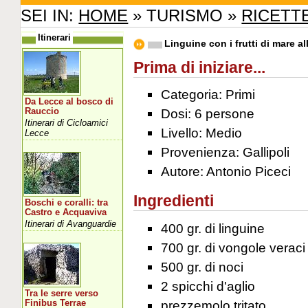
SEI IN:
HOME
» TURISMO »
RICETT
Itinerari
Linguine con i frutti di mare al
Prima di iniziare...
Categoria: Primi
Da Lecce al bosco di
Dosi: 6 persone
Rauccio
Itinerari di Cicloamici
Livello: Medio
Lecce
Provenienza: Gallipoli
Autore: Antonio Piceci
Ingredienti
Boschi e coralli: tra
Castro e Acquaviva
Itinerari di Avanguardie
400 gr. di linguine
700 gr. di vongole veraci
500 gr. di noci
2 spicchi d'aglio
Tra le serre verso
prezzemolo tritato
Finibus Terrae