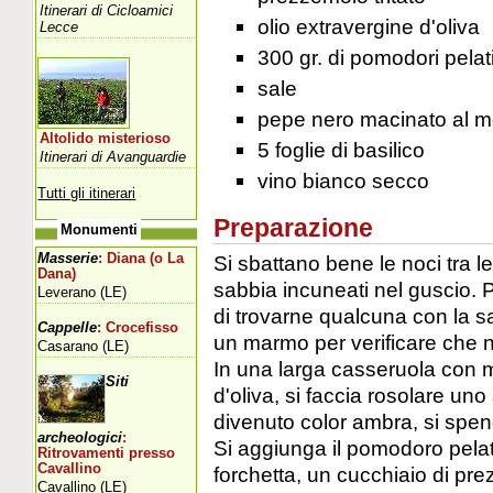
Itinerari di Cicloamici
olio extravergine d'oliva
Lecce
300 gr. di pomodori pelat
sale
pepe nero macinato al 
Altolido misterioso
5 foglie di basilico
Itinerari di Avanguardie
vino bianco secco
Tutti gli itinerari
Preparazione
Monumenti
Masserie
: Diana (o La
Si sbattano bene le noci tra le 
Dana)
sabbia incuneati nel guscio. Pe
Leverano (LE)
di trovarne qualcuna con la sa
Cappelle
: Crocefisso
un marmo per verificare che 
Casarano (LE)
In una larga casseruola con m
Siti
d'oliva, si faccia rosolare un
divenuto color ambra, si spenga 
archeologici
:
Si aggiunga il pomodoro pelat
Ritrovamenti presso
Cavallino
forchetta, un cucchiaio di prezz
Cavallino (LE)