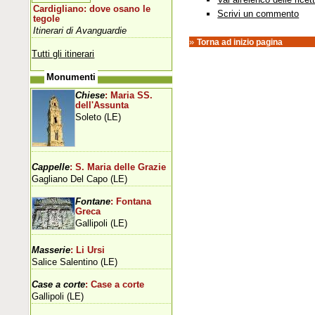
Cardigliano: dove osano le
Scrivi un commento
tegole
Itinerari di Avanguardie
»
Torna ad inizio pagina
Tutti gli itinerari
Monumenti
Chiese
: Maria SS.
dell'Assunta
Soleto (LE)
Cappelle
: S. Maria delle Grazie
Gagliano Del Capo (LE)
Fontane
: Fontana
Greca
Gallipoli (LE)
Masserie
: Li Ursi
Salice Salentino (LE)
Case a corte
: Case a corte
Gallipoli (LE)