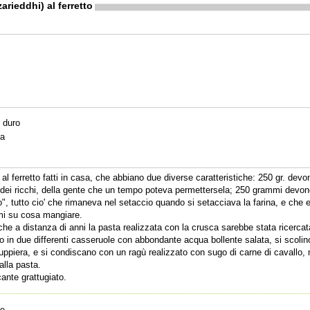
arieddhi) al ferretto
o duro
ca
l ferretto fatti in casa, che abbiano due diverse caratteristiche: 250 gr. devon
a dei ricchi, della gente che un tempo poteva permettersela; 250 grammi devono
so", tutto cio' che rimaneva nel setaccio quando si setacciava la farina, e ch
mi su cosa mangiare.
 a distanza di anni la pasta realizzata con la crusca sarebbe stata ricercat
o in due differenti casseruole con abbondante acqua bollente salata, si scoli
uppiera, e si condiscano con un ragù realizzato con sugo di carne di cavallo
alla pasta.
ante grattugiato.
te