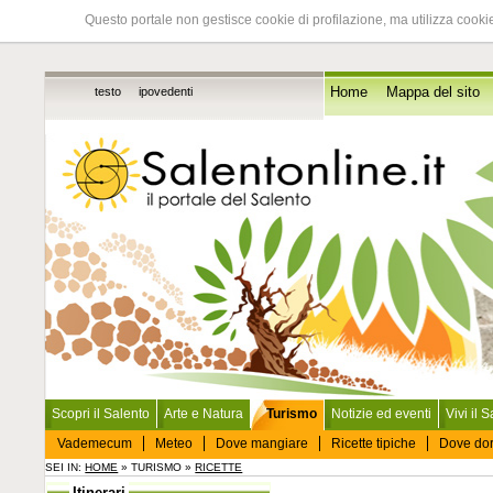
Questo portale non gestisce cookie di profilazione, ma utilizza cookie
testo
ipovedenti
Home
Mappa del sito
Scopri il Salento
Arte e Natura
Turismo
Notizie ed eventi
Vivi il 
Vademecum
Meteo
Dove mangiare
Ricette tipiche
Dove do
SEI IN:
HOME
» TURISMO »
RICETTE
Itinerari