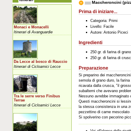
Maccheroncini (pizz
Prima di iniziare...
Categoria: Primi
Livello: Facile
Monaci e Monacelli
Itinerari di Avanguardie
Autore: Antonio Piceci
Ingredienti
250 gr. di farina di gran
250 gr. di farina di crus
Da Lecce al bosco di Rauccio
Itinerari di Cicloamici Lecce
Preparazione
Si preparino dei maccheroncini a
semola di grano duro, la farin
ricavata dalla crusca, "il gros
subalterni che avevano proble
Nessuno avrebbe immaginato che
Tra le serre verso Finibus
Terrae
Questi maccheroncini si lessin
Itinerari di Cicloamici Lecce
la stessa consistenza in una z
pezzettino di carne mescolato 
Si spolverino con pecorino picc
Vai all'elenco delle ricet