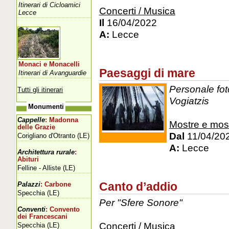
Itinerari di Cicloamici
Concerti / Musica
Lecce
Il
16/04/2022
A:
Lecce
Monaci e Monacelli
Paesaggi di mare
Itinerari di Avanguardie
Personale foto
Tutti gli itinerari
Vogiatzis
Monumenti
Cappelle
: Madonna
Mostre e mos
delle Grazie
Dal
11/04/20
Corigliano d'Otranto (LE)
A:
Lecce
Architettura rurale
:
Abituri
Felline - Alliste (LE)
Canto d’addio
Palazzi
: Carbone
Specchia (LE)
Per "Sfere Sonore"
Conventi
: Convento
dei Francescani
Concerti / Musica
Specchia (LE)