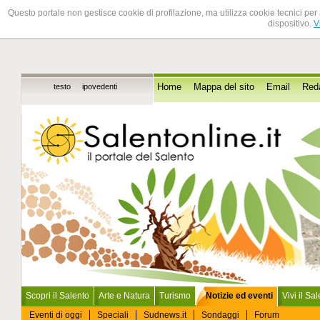
Questo portale non gestisce cookie di profilazione, ma utilizza cookie tecnici per 
dispositivo.
V
testo
ipovedenti
Home
Mappa del sito
Email
Red
Scopri il Salento
Arte e Natura
Turismo
Notizie ed eventi
Vivi il Sa
Eventi di oggi
Speciali
Sudnews.it
Sondaggi
Forum