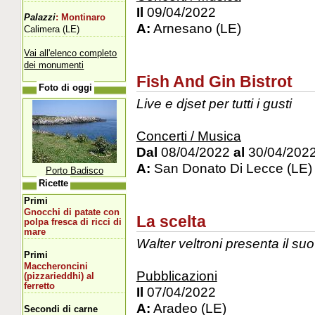
Il
09/04/2022
Palazzi
: Montinaro
A:
Arnesano (LE)
Calimera (LE)
Vai all'elenco completo
dei monumenti
Fish And Gin Bistrot
Foto di oggi
Live e djset per tutti i gusti
Concerti / Musica
Dal
08/04/2022
al
30/04/202
A:
San Donato Di Lecce (LE)
Porto Badisco
Ricette
Primi
Gnocchi di patate con
La scelta
polpa fresca di ricci di
mare
Walter veltroni presenta il suo
Primi
Maccheroncini
Pubblicazioni
(pizzarieddhi) al
ferretto
Il
07/04/2022
A:
Aradeo (LE)
Secondi di carne