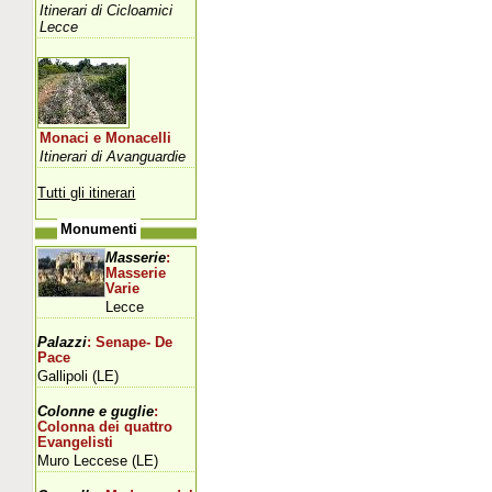
Itinerari di Cicloamici
Lecce
Monaci e Monacelli
Itinerari di Avanguardie
Tutti gli itinerari
Monumenti
Masserie
:
Masserie
Varie
Lecce
Palazzi
: Senape- De
Pace
Gallipoli (LE)
Colonne e guglie
:
Colonna dei quattro
Evangelisti
Muro Leccese (LE)