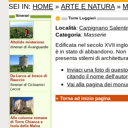
SEI IN:
HOME
»
ARTE E NATURA
»
M
Itinerari
Torre Luggieri
Località
:
Carpignano Salenti
Categoria
:
Masserie
Altolido misterioso
Edificata nel secolo XVII ing
Itinerari di Avanguardie
è in stato di abbandono. Non è 
presenta stilemi di architettura
Inviaci una foto di ques
citando il nome dell'autor
Da Lecce al bosco di
Rauccio
Vai alla pagina dei monu
Itinerari di Cicloamici
Lecce
»
Torna ad inizio pagina
Alle colonne romane
di Torre Chianca e
Isola della Malva