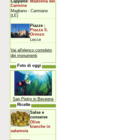
Cappelle
: Madonna del
Carmine
Magliano - Carmiano
(LE)
Piazze
:
Piazza S.
Oronzo
Lecce
Vai all'elenco completo
dei monumenti
Foto di oggi
San Pietro in Bevagna
Ricette
Salse e
conserve
Olive
bianche in
salamoia