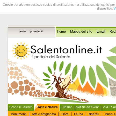
Questo portale non gestisce cookie di profilazione, ma utilizza cookie tecnici per 
dispositivo.
V
testo
ipovedenti
Home
Mappa del sito
Email
Red
Scopri il Salento
Arte e Natura
Turismo
Notizie ed eventi
Vivi il Sa
Monumenti
Arte e artigianato
Flora
Fauna
Itinerari
Musei e