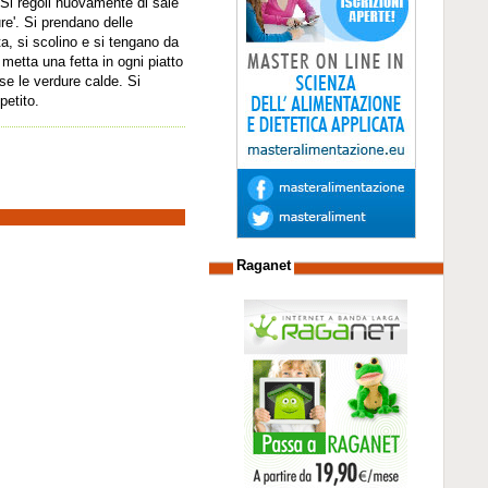
 Si regoli nuovamente di sale
ure'. Si prendano delle
ta, si scolino e si tengano da
 metta una fetta in ogni piatto
sse le verdure calde. Si
petito.
Raganet