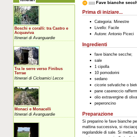
Fave bianche secch
Prima di iniziare...
Categoria: Minestre
Livello: Facile
Boschi e coralli: tra Castro e
Acquaviva
Autore: Antonio Piceci
Itinerari di Avanguardie
Ingredienti
fave bianche secche;
sale
1 cipolla
Tra le serre verso Finibus
10 pomodorini
Terrae
Itinerari di Cicloamici Lecce
sedano
cicorie selvatiche o biet
pane casereccio raffer
olio extravergine di oliv
peperoncino
Monaci e Monacelli
Preparazione
Itinerari di Avanguardie
Si preparino le fave bianche pe
mattina successiva, si risciac
regolandole di sale. Si metta l