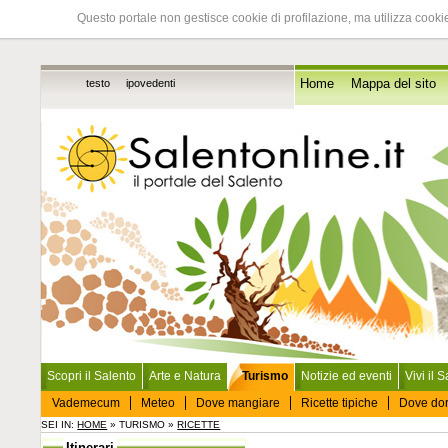
Questo portale non gestisce cookie di profilazione, ma utilizza cookie
testo
ipovedenti
Home
Mappa del sito
Scopri il Salento
Arte e Natura
Turismo
Notizie ed eventi
Vivi il 
Vademecum
Meteo
Dove mangiare
Ricette tipiche
Dove do
SEI IN:
HOME
» TURISMO »
RICETTE
Itinerari