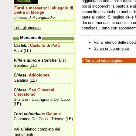
aggiungano una cipolla tagliata
poi si incoperchi la pentola e s
Furni e masserie: il villaggio di
cicorielle selvatiche o anche d
pietra di Morige
parte al caldo. Si taglino delle
Itinerari di Avanguardie
dei commensali, si condisca con
Tutti gli itinerari
condisca il tutto con abbondant
Monumenti
Vai all'elenco delle ricet
Castelli
: Castello di Patù
Scrivi un commento
Patu' (LE)
Ville e dimore storiche
: Lisi
»
Torna ad inizio pagina
Galatina (LE)
Chiese
: Addolorata
Galatina (LE)
Chiese
: San Giovanni
Crisostomo
Giuliano - Castrignano Del Capo
(LE)
Torri colombaie
: Gallone
Caprarica Del Capo - Tricase (LE)
Vai all'elenco completo dei
monumenti