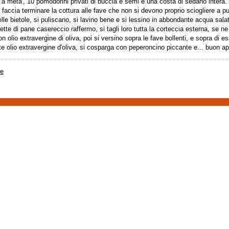
 a meta', 10 pomodorini privati di buccia e semi e una costa di sedano intera.
i faccia terminare la cottura alle fave che non si devono proprio sciogliere a p
elle bietole, si puliscano, si lavino bene e si lessino in abbondante acqua sala
 fette di pane casereccio raffermo, si tagli loro tutta la corteccia esterna, se ne
 olio extravergine di oliva, poi si versino sopra le fave bollenti, e sopra di e
e olio extravergine d'oliva, si cosparga con peperoncino piccante e... buon ap
te