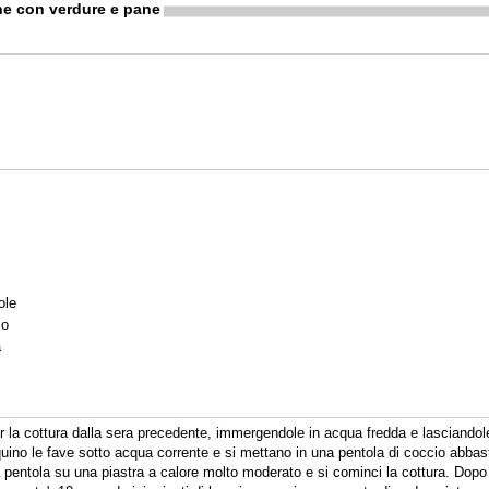
e con verdure e pane
ole
mo
a
r la cottura dalla sera precedente, immergendole in acqua fredda e lasciandole 
quino le fave sotto acqua corrente e si mettano in una pentola di coccio abbas
a pentola su una piastra a calore molto moderato e si cominci la cottura. Dopo 