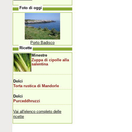
Foto di oggi
Porto Badisco
Ricette
Minestre
Zuppa di cipolle alla
salentina
Dolci
Torta rustica di Mandorle
Dolci
Purceddhruzzi
Vai all'elenco completo delle
ricette