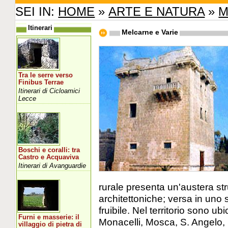
SEI IN:
HOME
»
ARTE E NATURA
»
M
Itinerari
Melcarne e Varie
Tra le serre verso
Finibus Terrae
Itinerari di Cicloamici
Lecce
Boschi e coralli: tra
Castro e Acquaviva
Itinerari di Avanguardie
rurale presenta un'austera str
architettoniche; versa in uno 
fruibile. Nel territorio sono ub
Furni e masserie: il
Monacelli, Mosca, S. Angelo, 
villaggio di pietra di