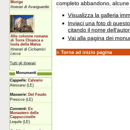
Morige
completo abbandono, alcune so
Itinerari di Avanguardie
Visualizza la galleria i
Inviaci una foto di ques
citando il nome dell'autor
Alle colonne romane
Vai alla pagina dei monu
di Torre Chianca e
Isola della Malva
Itinerari di Cicloamici
»
Torna ad inizio pagina
Lecce
Tutti gli itinerari
Monumenti
Cappelle
: Calvario
Alessano (LE)
Masserie
: Del Feudo
Presicce (LE)
Conventi
: Ex
Monastero delle
Cappuccinelle
Lequile (LE)