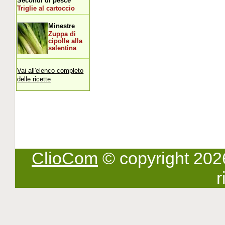
Secondi di pesce
Triglie al cartoccio
Minestre
Zuppa di
cipolle alla
salentina
Vai all'elenco completo
delle ricette
ClioCom
© copyright 2026 -
r