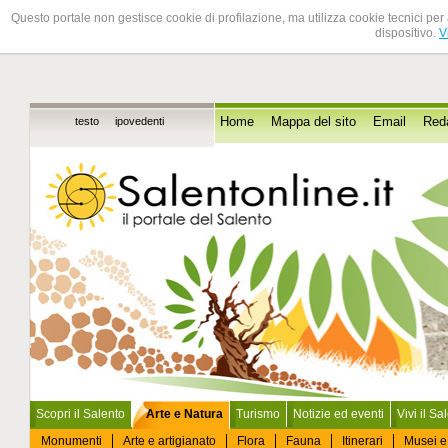
Questo portale non gestisce cookie di profilazione, ma utilizza cookie tecnici per 
dispositivo.
V
testo
ipovedenti
Home
Mappa del sito
Email
Red
Scopri il Salento
Arte e Natura
Turismo
Notizie ed eventi
Vivi il Sa
Monumenti
Arte e artigianato
Flora
Fauna
Itinerari
Musei e