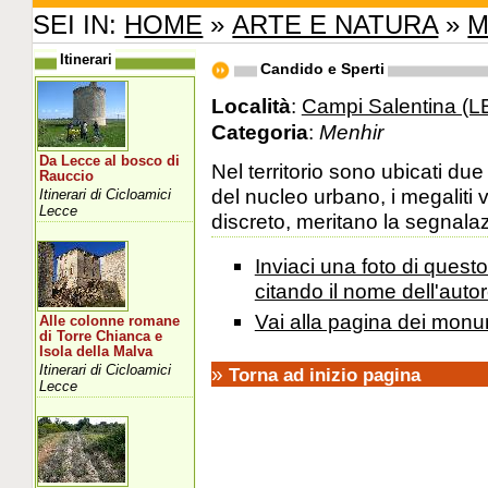
SEI IN:
HOME
»
ARTE E NATURA
»
M
Itinerari
Candido e Sperti
Località
:
Campi Salentina (L
Categoria
:
Menhir
Da Lecce al bosco di
Nel territorio sono ubicati due
Rauccio
del nucleo urbano, i megaliti
Itinerari di Cicloamici
Lecce
discreto, meritano la segnala
Inviaci una foto di ques
citando il nome dell'autor
Vai alla pagina dei monu
Alle colonne romane
di Torre Chianca e
Isola della Malva
Itinerari di Cicloamici
»
Torna ad inizio pagina
Lecce