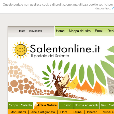
Questo portale non gestisce cookie di profilazione, ma utilizza cookie tecnici per 
dispositivo.
V
testo
ipovedenti
Home
Mappa del sito
Email
Red
Scopri il Salento
Arte e Natura
Turismo
Notizie ed eventi
Vivi il Sa
Monumenti
Arte e artigianato
Flora
Fauna
Itinerari
Musei e