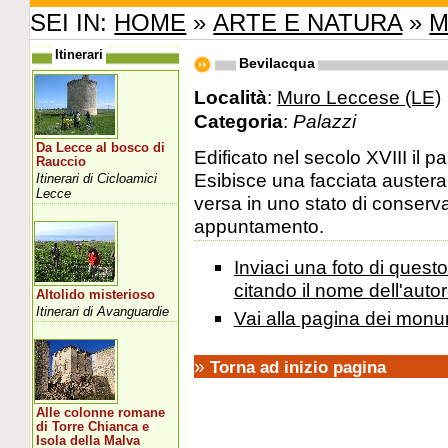
SEI IN:
HOME
»
ARTE E NATURA
»
M
Itinerari
Bevilacqua
Località
:
Muro Leccese (LE)
Categoria
:
Palazzi
Da Lecce al bosco di
Edificato nel secolo XVIII il 
Rauccio
Esibisce una facciata austera
Itinerari di Cicloamici
Lecce
versa in uno stato di conserva
appuntamento.
Inviaci una foto di ques
citando il nome dell'autor
Altolido misterioso
Itinerari di Avanguardie
Vai alla pagina dei monu
»
Torna ad inizio pagina
Alle colonne romane
di Torre Chianca e
Isola della Malva