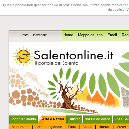
Questo portale non gestisce cookie di profilazione, ma utilizza cookie tecnici per 
dispositivo.
V
testo
ipovedenti
Home
Mappa del sito
Email
Red
Scopri il Salento
Arte e Natura
Turismo
Notizie ed eventi
Vivi il Sa
Monumenti
Arte e artigianato
Flora
Fauna
Itinerari
Musei e