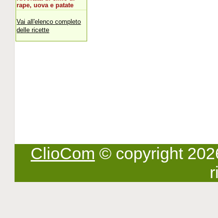
rape, uova e patate
Vai all'elenco completo
delle ricette
ClioCom
© copyright 2026 -
r