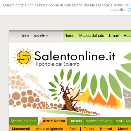
Questo portale non gestisce cookie di profilazione, ma utilizza cookie tecnici per 
dispositivo.
V
testo
ipovedenti
Home
Mappa del sito
Email
Red
Scopri il Salento
Arte e Natura
Turismo
Notizie ed eventi
Vivi il Sa
Monumenti
Arte e artigianato
Flora
Fauna
Itinerari
Musei e