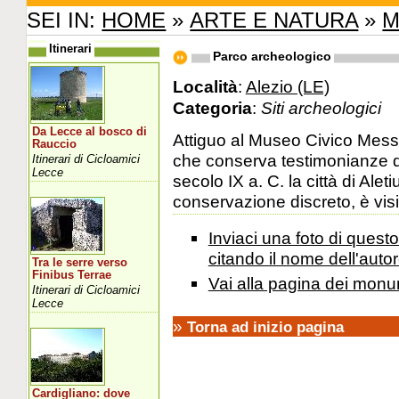
SEI IN:
HOME
»
ARTE E NATURA
»
M
Itinerari
Parco archeologico
Località
:
Alezio (LE)
Categoria
:
Siti archeologici
Da Lecce al bosco di
Attiguo al Museo Civico Mess
Rauccio
che conserva testimonianze d
Itinerari di Cicloamici
Lecce
secolo IX a. C. la città di Alet
conservazione discreto, è visi
Inviaci una foto di ques
citando il nome dell'autor
Tra le serre verso
Finibus Terrae
Vai alla pagina dei monu
Itinerari di Cicloamici
Lecce
»
Torna ad inizio pagina
Cardigliano: dove