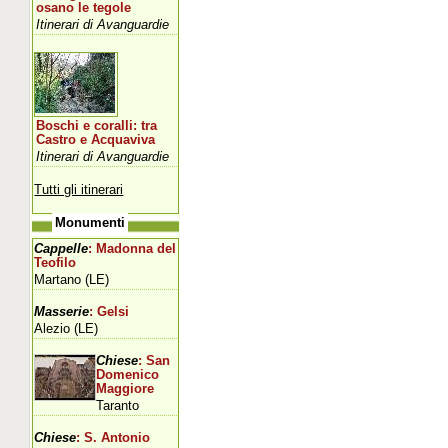
osano le tegole
Itinerari di Avanguardie
Boschi e coralli: tra
Castro e Acquaviva
Itinerari di Avanguardie
Tutti gli itinerari
Monumenti
Cappelle
: Madonna del
Teofilo
Martano (LE)
Masserie
: Gelsi
Alezio (LE)
Chiese
: San
Domenico
Maggiore
Taranto
Chiese
: S. Antonio