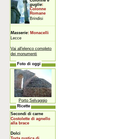
Colonne e
guglie
:
Colonne
Romane
Brindisi
Masserie
: Monacelli
Lecce
Vai all'elenco completo
dei monumenti
Foto di oggi
Porto Selvaggio
Ricette
Secondi di carne
Costolette di agnello
alla brace
Dolci
Torta rustica di