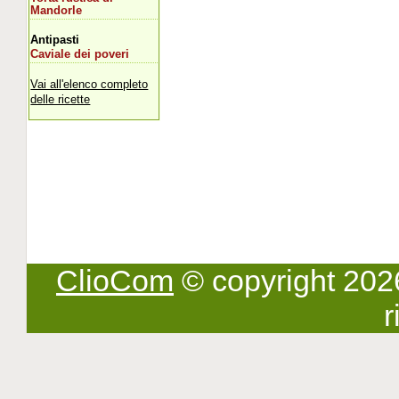
Mandorle
Antipasti
Caviale dei poveri
Vai all'elenco completo
delle ricette
ClioCom
© copyright 2026 -
r