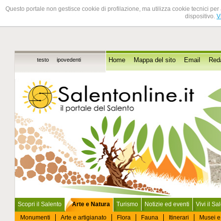
Questo portale non gestisce cookie di profilazione, ma utilizza cookie tecnici per 
dispositivo.
V
testo
ipovedenti
Home
Mappa del sito
Email
Red
Scopri il Salento
Arte e Natura
Turismo
Notizie ed eventi
Vivi il Sa
Monumenti
Arte e artigianato
Flora
Fauna
Itinerari
Musei e