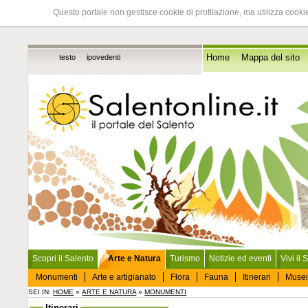
Questo portale non gestisce cookie di profilazione, ma utilizza cookie
testo
ipovedenti
Home
Mappa del sito
Scopri il Salento
Arte e Natura
Turismo
Notizie ed eventi
Vivi il 
Monumenti
Arte e artigianato
Flora
Fauna
Itinerari
Musei
SEI IN:
HOME
»
ARTE E NATURA
»
MONUMENTI
Itinerari