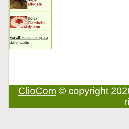
Rape
affogate
Dolci
Ciambella
ripiena
Vai all'elenco completo
delle ricette
ClioCom
© copyright 2026 -
r