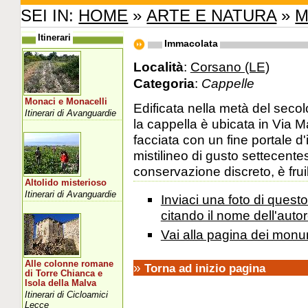
SEI IN:
HOME
»
ARTE E NATURA
»
M
Itinerari
Immacolata
Località
:
Corsano (LE)
Categoria
:
Cappelle
Monaci e Monacelli
Edificata nella metà del seco
Itinerari di Avanguardie
la cappella è ubicata in Via
facciata con un fine portale d
mistilineo di gusto settecente
conservazione discreto, è fruib
Altolido misterioso
Itinerari di Avanguardie
Inviaci una foto di ques
citando il nome dell'autor
Vai alla pagina dei monu
Alle colonne romane
»
Torna ad inizio pagina
di Torre Chianca e
Isola della Malva
Itinerari di Cicloamici
Lecce