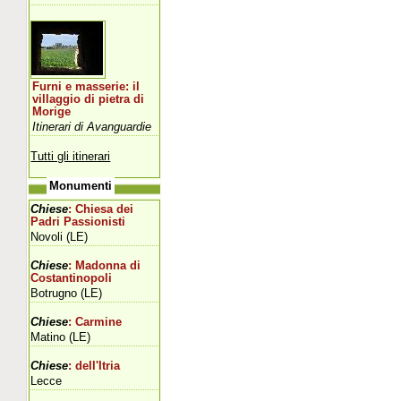
Furni e masserie: il
villaggio di pietra di
Morige
Itinerari di Avanguardie
Tutti gli itinerari
Monumenti
Chiese
: Chiesa dei
Padri Passionisti
Novoli (LE)
Chiese
: Madonna di
Costantinopoli
Botrugno (LE)
Chiese
: Carmine
Matino (LE)
Chiese
: dell'Itria
Lecce