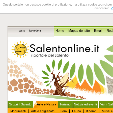
Questo portale non gestisce cookie di profilazione, ma utilizza cookie tecnici per 
dispositivo.
V
testo
ipovedenti
Home
Mappa del sito
Email
Red
Scopri il Salento
Arte e Natura
Turismo
Notizie ed eventi
Vivi il Sa
Monumenti
Arte e artigianato
Flora
Fauna
Itinerari
Musei e