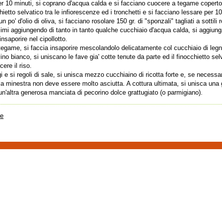
per 10 minuti, si coprano d'acqua calda e si facciano cuocere a tegame coperto
etto selvatico tra le infiorescenze ed i tronchetti e si facciano lessare per 1
 po' d'olio di oliva, si facciano rosolare 150 gr. di "sponzali" tagliati a sottili 
simi aggiungendo di tanto in tanto qualche cucchiaio d'acqua calda, si aggiun
insaporire nel cipollotto.
o tegame, si faccia insaporire mescolandolo delicatamente col cucchiaio di legn
no bianco, si uniscano le fave gia' cotte tenute da parte ed il finocchietto sel
ere il riso.
i e si regoli di sale, si unisca mezzo cucchiaino di ricotta forte e, se necessa
a minestra non deve essere molto asciutta. A cottura ultimata, si unisca una
'altra generosa manciata di pecorino dolce grattugiato (o parmigiano).
te