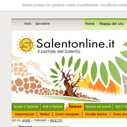
Questo portale non gestisce cookie di profilazione, ma utilizza cookie
testo
ipovedenti
Home
Mappa del sito
Scopri il Salento
Arte e Natura
Turismo
Notizie ed eventi
Vivi il 
Vademecum
Meteo
Dove mangiare
Ricette tipiche
Dove do
SEI IN:
HOME
» TURISMO »
RICETTE
Itinerari