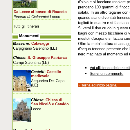
d'oliva e si facciano rosolare 
prendano 100 grammi di finocchi
Da Lecce al bosco di Rauccio
salata. In un altro tegame con un
Itinerari di Cicloamici Lecce
quando siano diventati teneris
tagliati in quattro e si facciano 
Tutti gli itinerari
Si versi il riso crudo in quest
bagni con mezzo bicchiere di vi
Monumenti
mestoli d'acqua e si faccia cuoc
Masserie
: Calavaggi
Oltre la meta' cottura si assagg
Carpignano Salentino (LE)
d'acqua tenendo presente che l
nero macinato al momento ed un
Chiese
: S. Giuseppe Patriarca
Campi Salentina (LE)
Vai all'elenco delle ricet
Castelli
: Castello
Scrivi un commento
medievale
Acquarica Del Capo
(LE)
»
Torna ad inizio pagina
Chiese
: Chiesa di
San Nicolò e Cataldo
Lecce