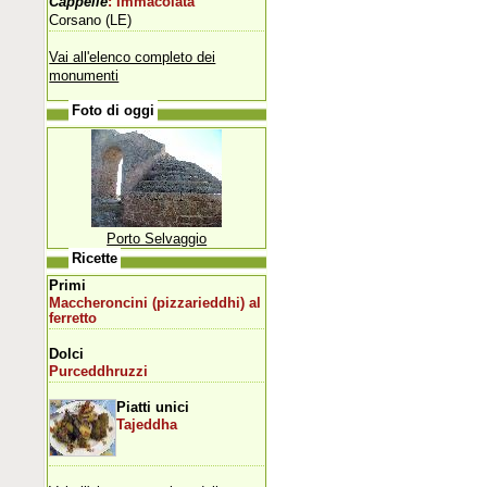
Cappelle
: Immacolata
Corsano (LE)
Vai all'elenco completo dei
monumenti
Foto di oggi
Porto Selvaggio
Ricette
Primi
Maccheroncini (pizzarieddhi) al
ferretto
Dolci
Purceddhruzzi
Piatti unici
Tajeddha