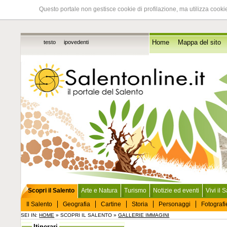
Questo portale non gestisce cookie di profilazione, ma utilizza cookie
testo
ipovedenti
Home
Mappa del sito
Scopri il Salento
Arte e Natura
Turismo
Notizie ed eventi
Vivi il 
Il Salento
Geografia
Cartine
Storia
Personaggi
Fotografi
SEI IN:
HOME
» SCOPRI IL SALENTO »
GALLERIE IMMAGINI
Itinerari