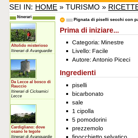
SEI IN:
HOME
» TURISMO »
RICETT
Itinerari
Pignata di piselli secchi con p
Prima di iniziare...
Categoria: Minestre
Altolido misterioso
Livello: Facile
Itinerari di Avanguardie
Autore: Antonio Piceci
Ingredienti
Da Lecce al bosco di
piselli
Rauccio
Itinerari di Cicloamici
bicarbonato
Lecce
sale
1 cipolla
5 pomodorini
prezzemolo
Cardigliano: dove
osano le tegole
finocchietto selvatico
Itinerari di Avanguardie