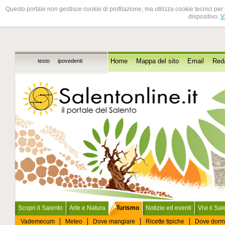
Questo portale non gestisce cookie di profilazione, ma utilizza cookie tecnici per 
dispositivo.
V
testo
ipovedenti
Home
Mappa del sito
Email
Red
Scopri il Salento
Arte e Natura
Turismo
Notizie ed eventi
Vivi il Sa
Vademecum
Meteo
Dove mangiare
Ricette tipiche
Dove dorm