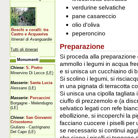
verdurine selvatiche
pane casareccio
olio d'oliva
Boschi e coralli: tra
peperoncino
Castro e Acquaviva
Itinerari di Avanguardie
Preparazione
Tutti gli itinerari
Si proceda alla preparazione de
Monumenti
ammollo i legumi in acqua fre
Chiese
: S. Pietro
e si unisca un cucchiaino di 
Minervino Di Lecce (LE)
Si scolino i legumi, si riscia
Masserie
: Santa Lucia
in una pignata di terracotta c
Alessano (LE)
Si unisca una cipolla tagliata 
Masserie
: Porcaccini
ciuffo di prezzemolo e (a disc
Borgagne - Melendugno
selvatico legati con refe bianco
(LE)
ebollizione, si incoperchi la pi
Chiese
: San Giovanni
facciano cuocere i piselli per u
Crisostomo
Giuliano - Castrignano
se necessario si continui agg
Del Capo (LE)
che siano i piselli si tengano