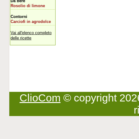
Da bere
Rosolio di limone
Contorni
Carciofi in agrodolce
Vai all'elenco completo
delle ricette
ClioCom
© copyright 2026 -
r