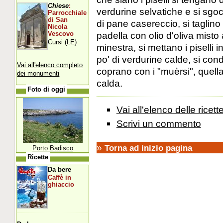
Chiese
:
verdurine selvatiche e si sgoc
Parrocchiale
di San
di pane casereccio, si taglino
Nicola
padella con olio d'oliva misto
Vescovo
Cursi (LE)
minestra, si mettano i piselli 
po' di verdurine calde, si cond
Vai all'elenco completo
coprano con i "muèrsi", quella
dei monumenti
calda.
Foto di oggi
Vai all'elenco delle ricett
Scrivi un commento
»
Torna ad inizio pagina
Porto Badisco
Ricette
Da bere
Caffè in
ghiaccio