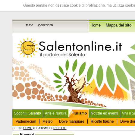
Questo portale non gestisce cookie di profilazione, ma utilizza cookie
testo
ipovedenti
Home
Mappa del sito
Scopri il Salento
Arte e Natura
Turismo
Notizie ed eventi
Vivi il 
Vademecum
Meteo
Dove mangiare
Ricette tipiche
Dove do
SEI IN:
HOME
» TURISMO »
RICETTE
Itinerari