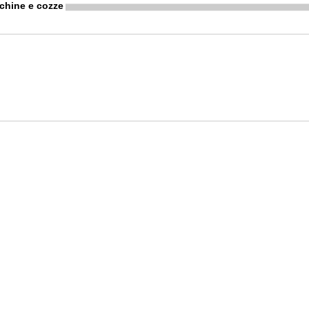
cchine e cozze
o