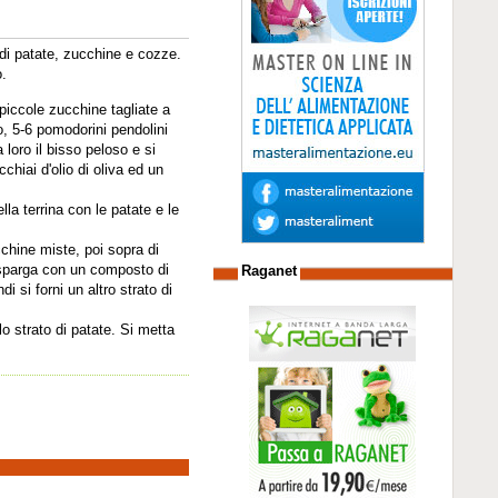
di patate, zucchine e cozze.
o.
 piccole zucchine tagliate a
to, 5-6 pomodorini pendolini
 loro il bisso peloso e si
chiai d'olio di oliva ed un
lla terrina con le patate e le
ucchine miste, poi sopra di
cosparga con un composto di
Raganet
 si forni un altro strato di
lo strato di patate. Si metta