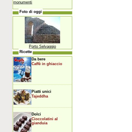
monumenti
Foto di oggi
Porto Selvaggio
Ricette
Da bere
Caffè in ghiaccio
Piatti unici
Tajeddha
Dolci
Cioccolatini al
gianduia