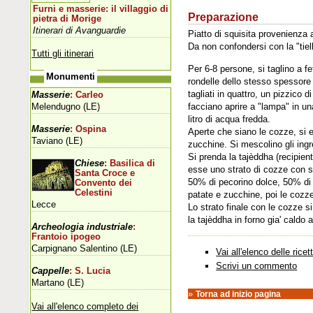
Furni e masserie: il villaggio di
Preparazione
pietra di Morige
Itinerari di Avanguardie
Piatto di squisita provenienza
Da non confondersi con la "tiel
Tutti gli itinerari
Per 6-8 persone, si taglino a fe
Monumenti
rondelle dello stesso spessore de
tagliati in quattro, un pizzico 
Masserie
: Carleo
Melendugno (LE)
facciano aprire a "lampa" in un
litro di acqua fredda.
Masserie
: Ospina
Aperte che siano le cozze, si est
Taviano (LE)
zucchine. Si mescolino gli ingre
Si prenda la tajèddha (recipient
Chiese
: Basilica di
esse uno strato di cozze con so
Santa Croce e
50% di pecorino dolce, 50% di mo
Convento dei
Celestini
patate e zucchine, poi le cozze
Lecce
Lo strato finale con le cozze si
la tajèddha in forno gia' caldo 
Archeologia industriale
:
Frantoio ipogeo
Carpignano Salentino (LE)
Vai all'elenco delle ricet
Scrivi un commento
Cappelle
: S. Lucia
Martano (LE)
»
Torna ad inizio pagina
Vai all'elenco completo dei