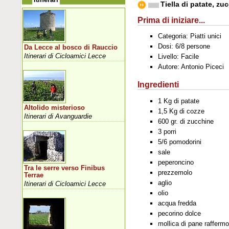
Tiella di patate, zu
Prima di iniziare...
Categoria: Piatti unici
Dosi: 6/8 persone
Da Lecce al bosco di Rauccio
Itinerari di Cicloamici Lecce
Livello: Facile
Autore: Antonio Piceci
Ingredienti
1 Kg di patate
Altolido misterioso
1,5 Kg di cozze
Itinerari di Avanguardie
600 gr. di zucchine
3 porri
5/6 pomodorini
sale
peperoncino
Tra le serre verso Finibus
prezzemolo
Terrae
aglio
Itinerari di Cicloamici Lecce
olio
acqua fredda
pecorino dolce
mollica di pane rafferm