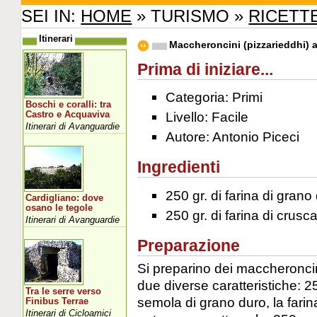
SEI IN:
HOME
» TURISMO »
RICETT
Itinerari
Maccheroncini (pizzarieddhi) al
Prima di iniziare...
Categoria: Primi
Boschi e coralli: tra
Livello: Facile
Castro e Acquaviva
Itinerari di Avanguardie
Autore: Antonio Piceci
Ingredienti
250 gr. di farina di grano
Cardigliano: dove
osano le tegole
250 gr. di farina di crusc
Itinerari di Avanguardie
Preparazione
Si preparino dei maccheroncini
due diverse caratteristiche: 25
Tra le serre verso
semola di grano duro, la farin
Finibus Terrae
Itinerari di Cicloamici