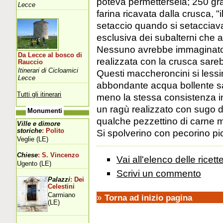
poteva permettersela; 250 gr
Lecce
farina ricavata dalla crusca, "
setaccio quando si setacciav
esclusiva dei subalterni che
Nessuno avrebbe immaginato c
Da Lecce al bosco di
realizzata con la crusca sareb
Rauccio
Itinerari di Cicloamici
Questi maccheroncini si lessi
Lecce
abbondante acqua bollente sa
Tutti gli itinerari
meno la stessa consistenza i
un ragù realizzato con sugo d
Monumenti
qualche pezzettino di carne m
Ville e dimore
storiche
: Polito
Si spolverino con pecorino pi
Veglie (LE)
Chiese
: S. Vincenzo
Vai all'elenco delle ricett
Ugento (LE)
Scrivi un commento
Palazzi
: Dei
Celestini
Carmiano
»
Torna ad inizio pagina
(LE)