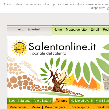
Questo portale non gestisce cookie di profilazione, ma utilizza cookie tecnici per 
dispositivo.
V
testo
ipovedenti
Home
Mappa del sito
Email
Red
Scopri il Salento
Arte e Natura
Turismo
Notizie ed eventi
Vivi il Sa
Vademecum
Meteo
Dove mangiare
Ricette tipiche
Dove dorm