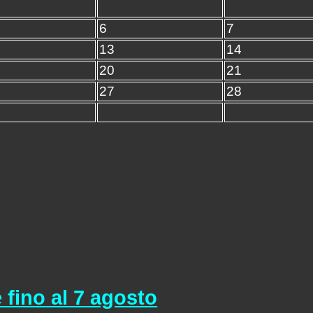
6
7
13
14
20
21
27
28
 fino al 7 agosto