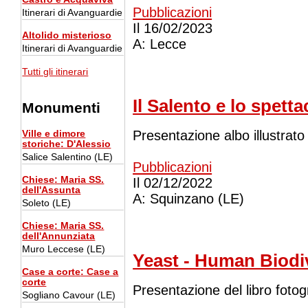
Pubblicazioni
Itinerari di Avanguardie
Il
16/02/2023
Altolido misterioso
A:
Lecce
Itinerari di Avanguardie
Tutti gli itinerari
Il Salento e lo spetta
Monumenti
Presentazione albo illustrat
Ville e dimore
storiche
: D'Alessio
Salice Salentino (LE)
Pubblicazioni
Chiese
: Maria SS.
Il
02/12/2022
dell'Assunta
A:
Squinzano (LE)
Soleto (LE)
Chiese
: Maria SS.
dell'Annunziata
Muro Leccese (LE)
Yeast - Human Biodi
Case a corte
: Case a
corte
Presentazione del libro fotog
Sogliano Cavour (LE)