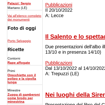
Palazzi
: Sergio
Pubblicazioni
Martano (LE)
Il
20/10/2022
A:
Lecce
Vai all'elenco completo
dei monumenti
Foto di oggi
Il Salento e lo spetta
Porto Selvaggio
Due presentazioni dell'albo i
Ricette
13/10 e in presenza 14/10)
Contorni
Pubblicazioni
Rape affogate
Dal
13/10/2022
al
14/10/202
Primi
A:
Trepuzzi (LE)
Orecchiette con il
polipo e la cipolla
lunga
Minestre
Nei luoghi della Sire
Zuppa di gamberoni
come brodo per
minestrina
Presentazione del libro del 