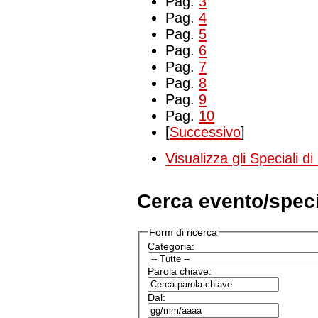
Pag.
3
Pag.
4
Pag.
5
Pag.
6
Pag.
7
Pag.
8
Pag.
9
Pag.
10
[
Successivo
]
Visualizza gli Speciali di
Cerca evento/spec
Form di ricerca
Categoria:
Parola chiave:
Dal: