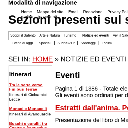
Modalità di navigazione
Home
Mappa del sito
Email
Redazione
Privacy Pol
Sezioni presenti sul 
grafica
ipovedenti
Scopri il Salento
Arte e Natura
Turismo
Notizie ed eventi
Vivi il Sa
Eventi di oggi
Speciali
Sudnews.it
Sondaggi
Forum
SEI IN:
HOME
» NOTIZIE ED EVENTI
Eventi
Itinerari
Tra le serre verso
Pagina 1 di 1386 - Totale el
Finibus Terrae
Gli eventi sono ordinati per 
Itinerari di Cicloamici
Lecce
Estratti dall'anima. P
Monaci e Monacelli
Itinerari di Avanguardie
Presentazione del libro di M
Boschi e coralli: tra
Castro e Acquaviva