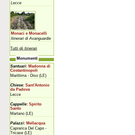
Lecce
Monaci e Monacelli
Itinerari di Avanguardie
Tutti gli itinerari
Monumenti
Santuari
: Madonna di
Costantinopoli
Marittima - Diso (LE)
Chiese
: Sant'Antonio
da Padova
Lecce
Cappelle
: Spirito
Santo
Martano (LE)
Palazzi
: Mellacqua
Caprarica Del Capo -
Tricase (LE)