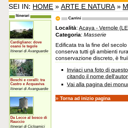
SEI IN:
HOME
»
ARTE E NATURA
»
M
Itinerari
Carrini
Località
:
Acaya - Vernole (LE
Categoria
:
Masserie
Cardigliano: dove
Edificata tra la fine del secol
osano le tegole
conserva tutti gli ambienti rura
Itinerari di Avanguardie
conservazione discreto, è fruib
Inviaci una foto di ques
citando il nome dell'autor
Boschi e coralli: tra
Vai alla pagina dei monu
Castro e Acquaviva
Itinerari di Avanguardie
»
Torna ad inizio pagina
Da Lecce al bosco di
Rauccio
Itinerari di Cicloamici