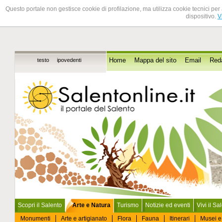
Questo portale non gestisce cookie di profilazione, ma utilizza cookie tecnici per 
dispositivo.
V
testo
ipovedenti
Home
Mappa del sito
Email
Red
Scopri il Salento
Arte e Natura
Turismo
Notizie ed eventi
Vivi il Sa
Monumenti
Arte e artigianato
Flora
Fauna
Itinerari
Musei e