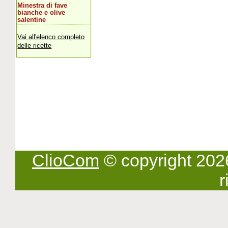
Minestra di fave
bianche e olive
salentine
Vai all'elenco completo
delle ricette
ClioCom
© copyright 2026 -
r