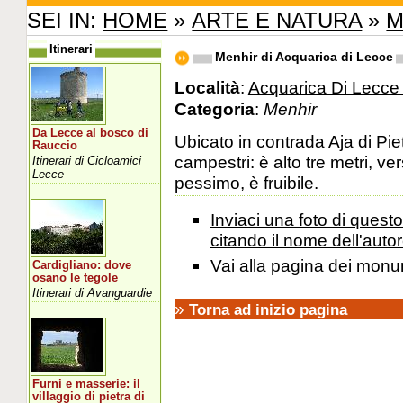
SEI IN:
HOME
»
ARTE E NATURA
»
M
Itinerari
Menhir di Acquarica di Lecce
Località
:
Acquarica Di Lecce 
Categoria
:
Menhir
Da Lecce al bosco di
Ubicato in contrada Aja di Pie
Rauccio
campestri: è alto tre metri, v
Itinerari di Cicloamici
Lecce
pessimo, è fruibile.
Inviaci una foto di ques
citando il nome dell'autor
Vai alla pagina dei monu
Cardigliano: dove
osano le tegole
Itinerari di Avanguardie
»
Torna ad inizio pagina
Furni e masserie: il
villaggio di pietra di