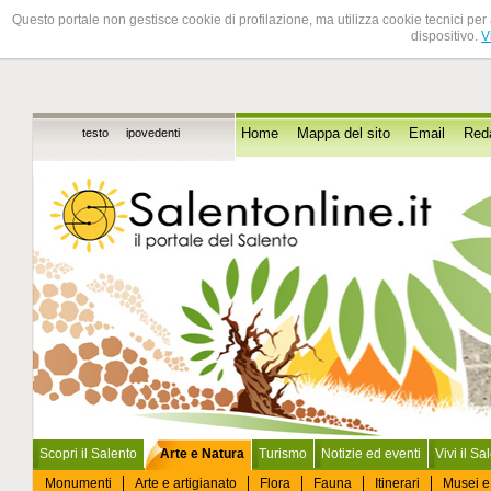
Questo portale non gestisce cookie di profilazione, ma utilizza cookie tecnici per 
dispositivo.
V
testo
ipovedenti
Home
Mappa del sito
Email
Red
Scopri il Salento
Arte e Natura
Turismo
Notizie ed eventi
Vivi il Sa
Monumenti
Arte e artigianato
Flora
Fauna
Itinerari
Musei e