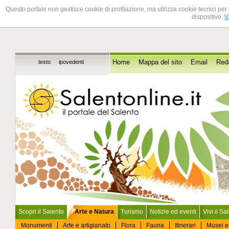
Questo portale non gestisce cookie di profilazione, ma utilizza cookie tecnici per 
dispositivo.
V
testo
ipovedenti
Home
Mappa del sito
Email
Red
Scopri il Salento
Arte e Natura
Turismo
Notizie ed eventi
Vivi il Sa
Monumenti
Arte e artigianato
Flora
Fauna
Itinerari
Musei e