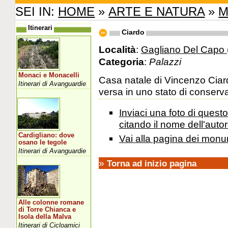
SEI IN:
HOME
»
ARTE E NATURA
»
M
Itinerari
Ciardo
Località
:
Gagliano Del Capo 
Categoria
:
Palazzi
Monaci e Monacelli
Casa natale di Vincenzo Ciard
Itinerari di Avanguardie
versa in uno stato di conserva
Inviaci una foto di ques
citando il nome dell'autor
Cardigliano: dove
Vai alla pagina dei monu
osano le tegole
Itinerari di Avanguardie
»
Torna ad inizio pagina
Alle colonne romane
di Torre Chianca e
Isola della Malva
Itinerari di Cicloamici