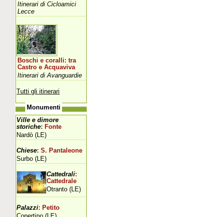
Itinerari di Cicloamici
Lecce
Boschi e coralli: tra
Castro e Acquaviva
Itinerari di Avanguardie
Tutti gli itinerari
Monumenti
Ville e dimore
storiche
: Fonte
Nardò (LE)
Chiese
: S. Pantaleone
Surbo (LE)
Cattedrali
:
Cattedrale
Otranto (LE)
Palazzi
: Petito
Copertino (LE)