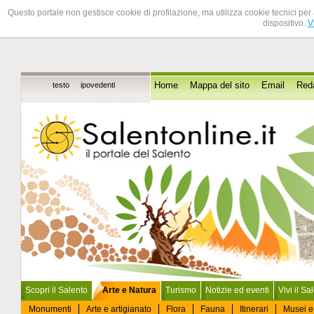
Questo portale non gestisce cookie di profilazione, ma utilizza cookie tecnici per 
dispositivo.
V
testo
ipovedenti
Home
Mappa del sito
Email
Red
Scopri il Salento
Arte e Natura
Turismo
Notizie ed eventi
Vivi il Sa
Monumenti
Arte e artigianato
Flora
Fauna
Itinerari
Musei e