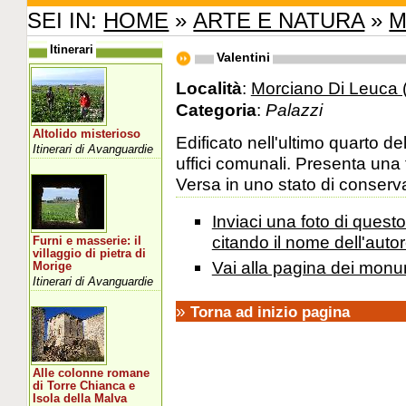
SEI IN:
HOME
»
ARTE E NATURA
»
M
Itinerari
Valentini
Località
:
Morciano Di Leuca 
Categoria
:
Palazzi
Altolido misterioso
Edificato nell'ultimo quarto de
Itinerari di Avanguardie
uffici comunali. Presenta una 
Versa in uno stato di conserva
Inviaci una foto di ques
citando il nome dell'autor
Furni e masserie: il
villaggio di pietra di
Vai alla pagina dei monu
Morige
Itinerari di Avanguardie
»
Torna ad inizio pagina
Alle colonne romane
di Torre Chianca e
Isola della Malva