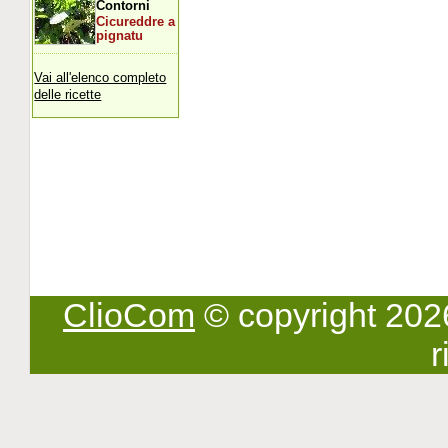
Contorni
Cicureddre a
pignatu
Vai all'elenco completo
delle ricette
ClioCom
© copyright 2026 -
r