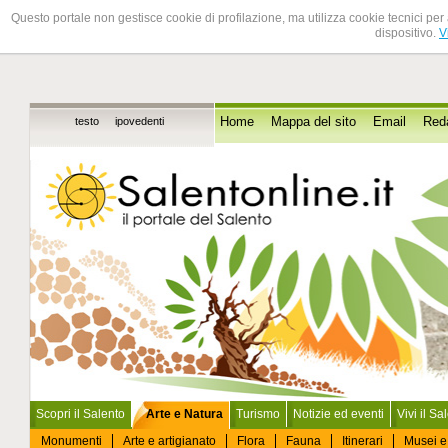
Questo portale non gestisce cookie di profilazione, ma utilizza cookie tecnici per 
dispositivo.
V
testo
ipovedenti
Home
Mappa del sito
Email
Red
Scopri il Salento
Arte e Natura
Turismo
Notizie ed eventi
Vivi il Sa
Monumenti
Arte e artigianato
Flora
Fauna
Itinerari
Musei e