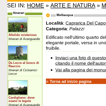
SEI IN:
HOME
»
ARTE E NATURA
»
M
Itinerari
Mellacqua
Località
:
Caprarica Del Capo 
Categoria
:
Palazzi
Altolido misterioso
Edificato nell'ultimo quarto de
Itinerari di Avanguardie
elegante portale, versa in un
fruibile.
Inviaci una foto di ques
citando il nome dell'autor
Da Lecce al bosco di
Rauccio
Vai alla pagina dei monu
Itinerari di Cicloamici
Lecce
»
Torna ad inizio pagina
Cardigliano: dove
osano le tegole
Itinerari di Avanguardie