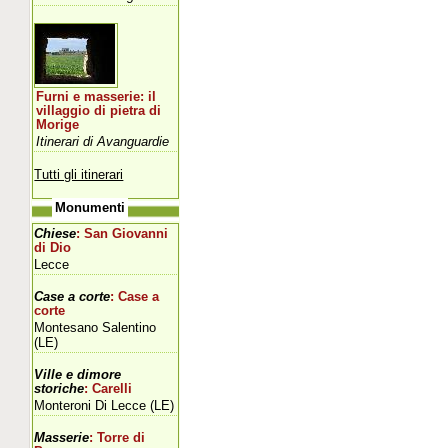
Furni e masserie: il
villaggio di pietra di
Morige
Itinerari di Avanguardie
Tutti gli itinerari
Monumenti
Chiese
: San Giovanni
di Dio
Lecce
Case a corte
: Case a
corte
Montesano Salentino
(LE)
Ville e dimore
storiche
: Carelli
Monteroni Di Lecce (LE)
Masserie
: Torre di