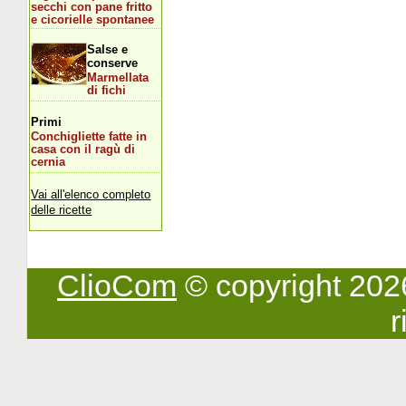
secchi con pane fritto
e cicorielle spontanee
Salse e
conserve
Marmellata
di fichi
Primi
Conchigliette fatte in
casa con il ragù di
cernia
Vai all'elenco completo
delle ricette
ClioCom
© copyright 2026 -
r