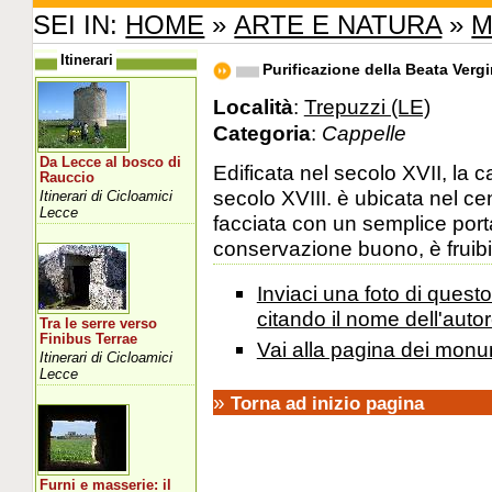
SEI IN:
HOME
»
ARTE E NATURA
»
M
Itinerari
Purificazione della Beata Verg
Località
:
Trepuzzi (LE)
Categoria
:
Cappelle
Da Lecce al bosco di
Edificata nel secolo XVII, la 
Rauccio
secolo XVIII. è ubicata nel ce
Itinerari di Cicloamici
Lecce
facciata con un semplice porta
conservazione buono, è fruibi
Inviaci una foto di ques
citando il nome dell'autor
Tra le serre verso
Finibus Terrae
Vai alla pagina dei monu
Itinerari di Cicloamici
Lecce
»
Torna ad inizio pagina
Furni e masserie: il