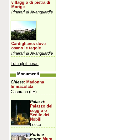
villaggio di pietra di
Morige
Itinerari di Avanguardie
Cardigliano: dove
osano le tegole
Itinerari di Avanguardie
Tutti gli itinerari
Monumenti
Chiese
: Madonna
Immacolata
Casarano (LE)
Palazzi
:
Palazzo del
seggio o
Sedile dei
Nobili
Lecce
Porte e
mura
: Mura