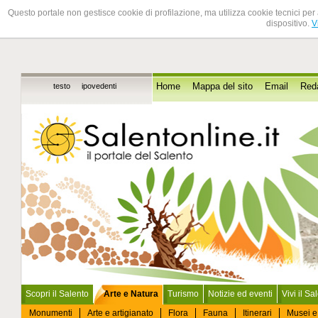
Questo portale non gestisce cookie di profilazione, ma utilizza cookie tecnici per 
dispositivo.
V
testo
ipovedenti
Home
Mappa del sito
Email
Red
Scopri il Salento
Arte e Natura
Turismo
Notizie ed eventi
Vivi il Sa
Monumenti
Arte e artigianato
Flora
Fauna
Itinerari
Musei e