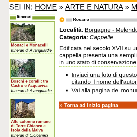
SEI IN:
HOME
»
ARTE E NATURA
»
M
Itinerari
Rosario
Località
:
Borgagne - Melend
Categoria
:
Cappelle
Monaci e Monacelli
Edificata nel secolo XVII su 
Itinerari di Avanguardie
cappella presenta una semplic
in uno stato di conservazion
Inviaci una foto di ques
citando il nome dell'autor
Boschi e coralli: tra
Castro e Acquaviva
Vai alla pagina dei monu
Itinerari di Avanguardie
»
Torna ad inizio pagina
Alle colonne romane
di Torre Chianca e
Isola della Malva
Itinerari di Cicloamici