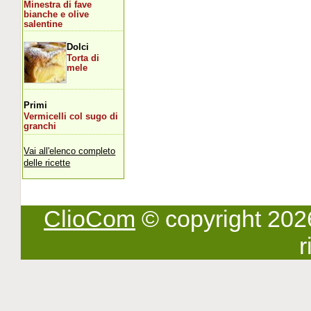
Minestra di fave
bianche e olive
salentine
Dolci
Torta di
mele
Primi
Vermicelli col sugo di
granchi
Vai all'elenco completo
delle ricette
ClioCom
© copyright 2026 -
r