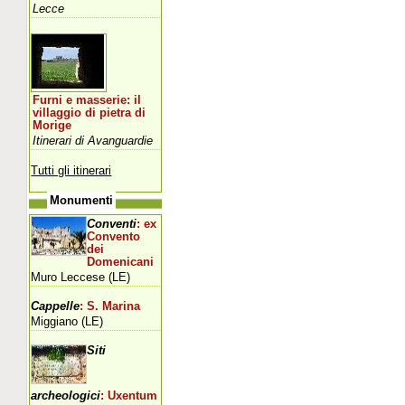
Lecce
Furni e masserie: il
villaggio di pietra di
Morige
Itinerari di Avanguardie
Tutti gli itinerari
Monumenti
Conventi
: ex
Convento
dei
Domenicani
Muro Leccese (LE)
Cappelle
: S. Marina
Miggiano (LE)
Siti
archeologici
: Uxentum