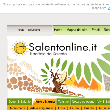
Questo portale non gestisce cookie di profilazione, ma utilizza cookie tecnici per 
dispositivo.
V
testo
ipovedenti
Home
Mappa del sito
Email
Red
Scopri il Salento
Arte e Natura
Turismo
Notizie ed eventi
Vivi il Sa
Monumenti
Arte e artigianato
Flora
Fauna
Itinerari
Musei e