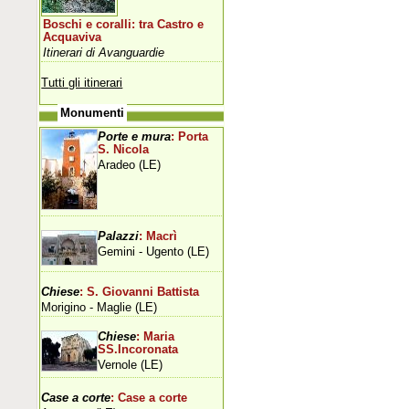
Boschi e coralli: tra Castro e
Acquaviva
Itinerari di Avanguardie
Tutti gli itinerari
Monumenti
Porte e mura
: Porta
S. Nicola
Aradeo (LE)
Palazzi
: Macrì
Gemini - Ugento (LE)
Chiese
: S. Giovanni Battista
Morigino - Maglie (LE)
Chiese
: Maria
SS.Incoronata
Vernole (LE)
Case a corte
: Case a corte