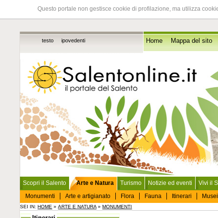
Questo portale non gestisce cookie di profilazione, ma utilizza cookie
testo
ipovedenti
Home
Mappa del sito
Scopri il Salento
Arte e Natura
Turismo
Notizie ed eventi
Vivi il 
Monumenti
Arte e artigianato
Flora
Fauna
Itinerari
Musei
SEI IN:
HOME
»
ARTE E NATURA
»
MONUMENTI
Itinerari