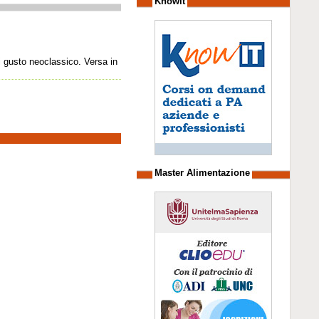
Knowit
di gusto neoclassico. Versa in
Master Alimentazione