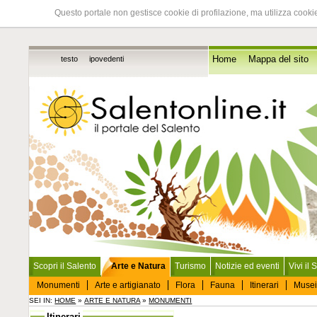
Questo portale non gestisce cookie di profilazione, ma utilizza cookie
testo
ipovedenti
Home
Mappa del sito
Scopri il Salento
Arte e Natura
Turismo
Notizie ed eventi
Vivi il 
Monumenti
Arte e artigianato
Flora
Fauna
Itinerari
Musei
SEI IN:
HOME
»
ARTE E NATURA
»
MONUMENTI
Itinerari