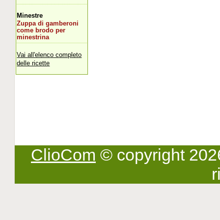
Minestre
Zuppa di gamberoni
come brodo per
minestrina
Vai all'elenco completo
delle ricette
ClioCom
© copyright 2026 -
r