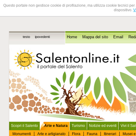
Questo portale non gestisce cookie di profilazione, ma utilizza cookie tecnici per 
dispositivo.
V
testo
ipovedenti
Home
Mappa del sito
Email
Red
Scopri il Salento
Arte e Natura
Turismo
Notizie ed eventi
Vivi il Sa
Monumenti
Arte e artigianato
Flora
Fauna
Itinerari
Musei e