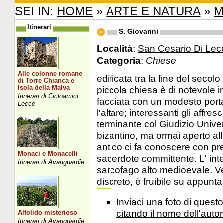
SEI IN:
HOME
»
ARTE E NATURA
»
M
Itinerari
S. Giovanni
Località
:
San Cesario Di Lec
Categoria
:
Chiese
Alle colonne romane
edificata tra la fine del secolo 
di Torre Chianca e
Isola della Malva
piccola chiesa è di notevole
Itinerari di Cicloamici
facciata con un modesto portal
Lecce
l'altare; interessanti gli affr
terminante col Giudizio Univer
bizantino, ma ormai aperto all
antico ci fa conoscere con pre
Monaci e Monacelli
sacerdote committente. L' int
Itinerari di Avanguardie
sarcofago alto medioevale. V
discreto, è fruibile su appunt
Inviaci una foto di ques
citando il nome dell'autor
Altolido misterioso
Itinerari di Avanguardie