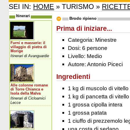
SEI IN:
HOME
» TURISMO »
RICETT
Itinerari
Brodo ripieno
Prima di iniziare...
Categoria: Minestre
Furni e masserie: il
Dosi: 6 persone
villaggio di pietra di
Morige
Livello: Medio
Itinerari di Avanguardie
Autore: Antonio Piceci
Ingredienti
Alle colonne romane
1 kg di muscolo di vitello
di Torre Chianca e
Isola della Malva
1 kg di pancetta di vitello
Itinerari di Cicloamici
Lecce
1 grossa cipolla intera
1 grossa patata
1 ciuffo di prezzemolo le
una costa di sedano