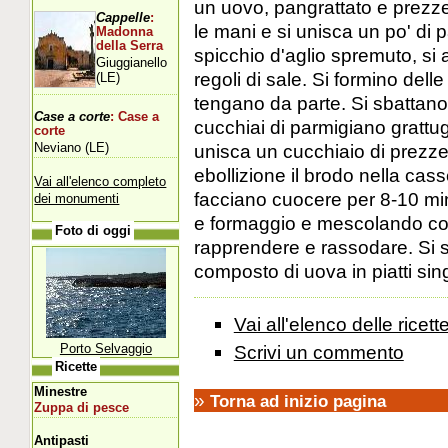
un uovo, pangrattato e prezze
Cappelle
:
le mani e si unisca un po' di
Madonna
della Serra
spicchio d'aglio spremuto, si 
Giuggianello
regoli di sale. Si formino dell
(LE)
tengano da parte. Si sbattano 
Case a corte
: Case a
cucchiai di parmigiano grattugi
corte
Neviano (LE)
unisca un cucchiaio di prezzem
ebollizione il brodo nella cass
Vai all'elenco completo
facciano cuocere per 8-10 minu
dei monumenti
e formaggio e mescolando con
Foto di oggi
rapprendere e rassodare. Si s
composto di uova in piatti sing
Vai all'elenco delle ricett
Scrivi un commento
Porto Selvaggio
Ricette
Minestre
»
Torna ad inizio pagina
Zuppa di pesce
Antipasti