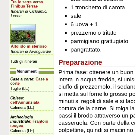
Tra le serre verso
1 tronchetto di carota
Finibus Terrae
Itinerari di Cicloamici
sale
Lecce
6 uova + 1
prezzemolo tritato
parmigiano grattugiato
Altolido misterioso
pangrattato.
Itinerari di Avanguardie
Preparazione
Tutti gli itinerari
Prima fase: ottenere un buon 
Monumenti
intera in acqua fredda, si unis
Case a corte
: Case a
corte
ciuffo di prezzemolo, il sedano
Tuglie (LE)
si metta sul fornello grosso p
Chiese
:
minuti si regoli di sale e si f
dell'Annunziata
cottura della carne. Si tolga la c
Calimera (LE)
passi il brodo attraverso un p
Archeologia
industriale
: Frantoio
casseruola. Con parte della c
ipogeo
polpettine, quindi si macinino
Calimera (LE)