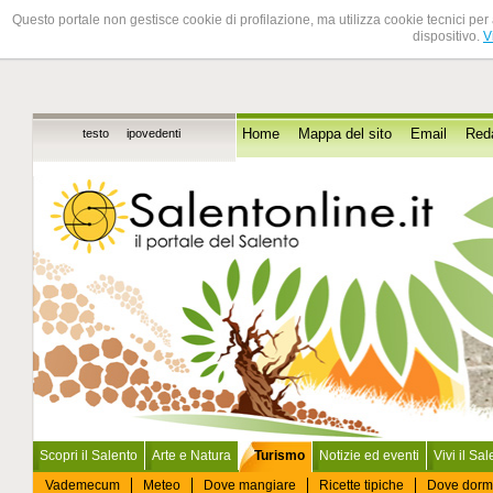
Questo portale non gestisce cookie di profilazione, ma utilizza cookie tecnici per 
dispositivo.
V
testo
ipovedenti
Home
Mappa del sito
Email
Red
Scopri il Salento
Arte e Natura
Turismo
Notizie ed eventi
Vivi il Sa
Vademecum
Meteo
Dove mangiare
Ricette tipiche
Dove dorm