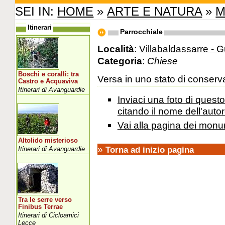
SEI IN:
HOME
»
ARTE E NATURA
»
M
Itinerari
Parrocchiale
Località
:
Villabaldassarre - 
Categoria
:
Chiese
Boschi e coralli: tra
Versa in uno stato di conservaz
Castro e Acquaviva
Itinerari di Avanguardie
Inviaci una foto di ques
citando il nome dell'autor
Vai alla pagina dei monu
Altolido misterioso
»
Torna ad inizio pagina
Itinerari di Avanguardie
Tra le serre verso
Finibus Terrae
Itinerari di Cicloamici
Lecce