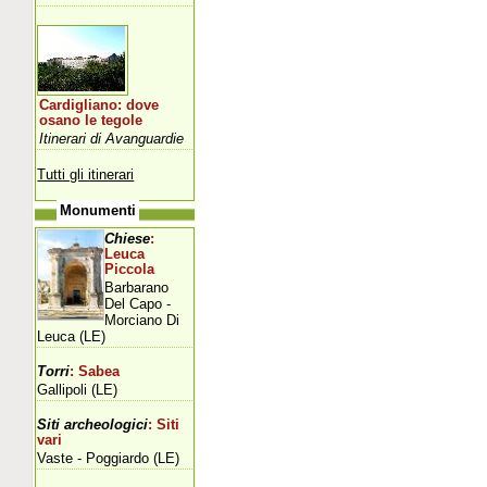
Cardigliano: dove
osano le tegole
Itinerari di Avanguardie
Tutti gli itinerari
Monumenti
Chiese
:
Leuca
Piccola
Barbarano
Del Capo -
Morciano Di
Leuca (LE)
Torri
: Sabea
Gallipoli (LE)
Siti archeologici
: Siti
vari
Vaste - Poggiardo (LE)