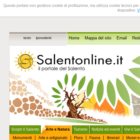
Questo portale non gestisce cookie di profilazione, ma utilizza cookie tecnici per 
dispositivo.
V
testo
ipovedenti
Home
Mappa del sito
Email
Red
Scopri il Salento
Arte e Natura
Turismo
Notizie ed eventi
Vivi il Sa
Monumenti
Arte e artigianato
Flora
Fauna
Itinerari
Musei e