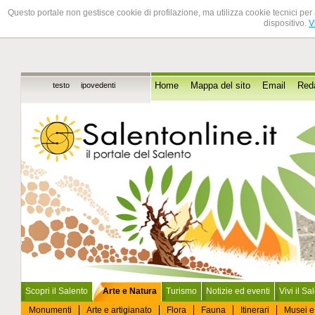
Questo portale non gestisce cookie di profilazione, ma utilizza cookie tecnici per 
dispositivo.
V
testo
ipovedenti
Home
Mappa del sito
Email
Red
Scopri il Salento
Arte e Natura
Turismo
Notizie ed eventi
Vivi il Sa
Monumenti
Arte e artigianato
Flora
Fauna
Itinerari
Musei e