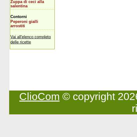
Zuppa di ceci alla
salentina
Contorni
Peperoni gialli
arrostiti
Vai all'elenco completo
delle ricette
ClioCom
© copyright 2026 -
r