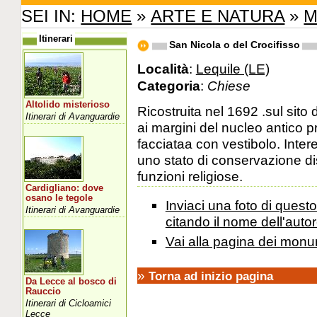
SEI IN:
HOME
»
ARTE E NATURA
»
M
Itinerari
San Nicola o del Crocifisso
Località
:
Lequile (LE)
Categoria
:
Chiese
Altolido misterioso
Ricostruita nel 1692 .sul sito
Itinerari di Avanguardie
ai margini del nucleo antico p
facciataa con vestibolo. Inter
uno stato di conservazione dis
funzioni religiose.
Cardigliano: dove
osano le tegole
Inviaci una foto di ques
Itinerari di Avanguardie
citando il nome dell'autor
Vai alla pagina dei monu
»
Torna ad inizio pagina
Da Lecce al bosco di
Rauccio
Itinerari di Cicloamici
Lecce