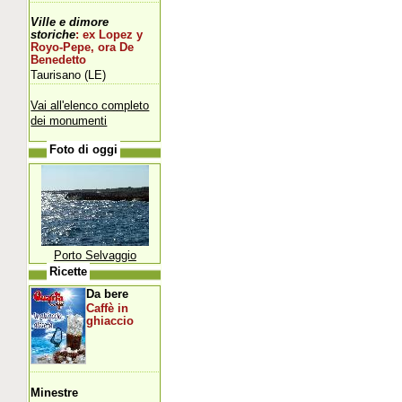
Ville e dimore
storiche
: ex Lopez y
Royo-Pepe, ora De
Benedetto
Taurisano (LE)
Vai all'elenco completo
dei monumenti
Foto di oggi
Porto Selvaggio
Ricette
Da bere
Caffè in
ghiaccio
Minestre