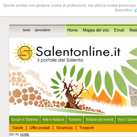
Questo portale non gestisce cookie di profilazione, ma utilizza cookie tecnici per 
dispositivo.
V
testo
ipovedenti
Home
Mappa del sito
Email
Red
Scopri il Salento
Arte e Natura
Turismo
Notizie ed eventi
Vivi il Sale
Salute
Uffici postali
Sicurezza
Trasporti
SEI IN:
HOME