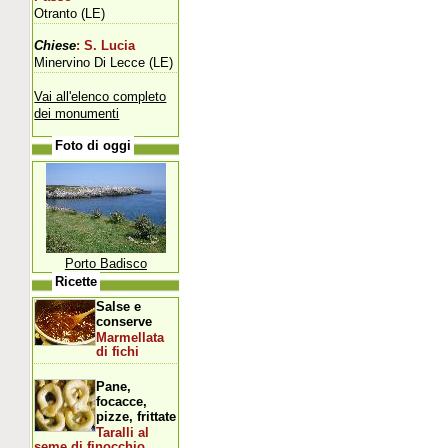
Otranto (LE)
Chiese
: S. Lucia
Minervino Di Lecce (LE)
Vai all'elenco completo
dei monumenti
Foto di oggi
Porto Badisco
Ricette
Salse e
conserve
Marmellata
di fichi
Pane,
focacce,
pizze, frittate
Taralli al
seme di finocchio