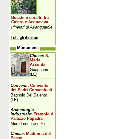
Boschi e coralli: tra
Castro e Acquaviva
Itinerari di Avanguardie
Tutti gli itinerari
Monumenti
Chiese
: S.
Maria
Assunta
Guagnano
(LE)
Conventi
: Convento
dei Padri Conventuali
Bagnolo Del Salento
(LE)
Archeologia
industriale
: Frantoio di
Palazzo Papadia
Muro Leccese (LE)
Chiese
: Madonna del
Passo