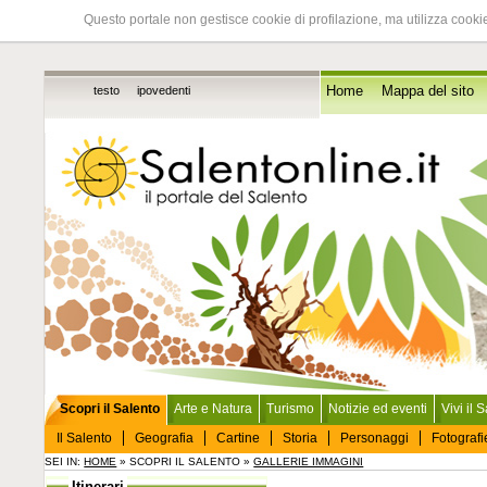
Questo portale non gestisce cookie di profilazione, ma utilizza cookie
testo
ipovedenti
Home
Mappa del sito
Scopri il Salento
Arte e Natura
Turismo
Notizie ed eventi
Vivi il 
Il Salento
Geografia
Cartine
Storia
Personaggi
Fotografi
SEI IN:
HOME
» SCOPRI IL SALENTO »
GALLERIE IMMAGINI
Itinerari