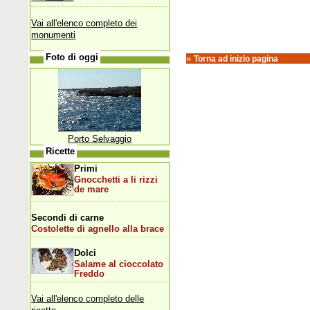
Vai all'elenco completo dei
monumenti
Foto di oggi
»
Torna ad inizio pagina
Porto Selvaggio
Ricette
Primi
Gnocchetti a li rizzi
de mare
Secondi di carne
Costolette di agnello alla brace
Dolci
Salame al cioccolato
Freddo
Vai all'elenco completo delle