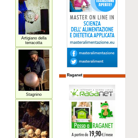
Artigiano della
terracotta
Raganet
Stagnino